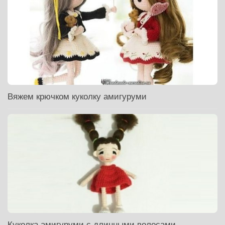
Вяжем крючком куколку амигуруми
Куколка амигуруми с длинными волосами