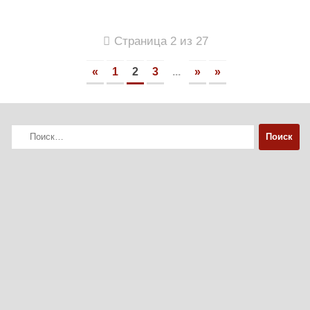
Страница 2 из 27
«
1
2
3
...
»
»
Найти: