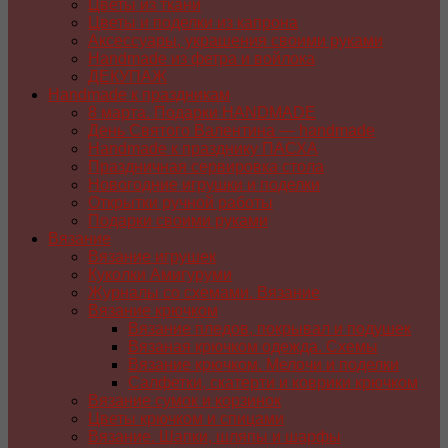
Цветы из ткани
Цветы и поделки из капрона
Аксессуары, украшения своими руками
Handmade из фетра и войлока
ДЕКУПАЖ
Handmade к праздникам
8 марта. Подарки HANDMADE
День Святого Валентина — handmade
Handmade к празднику ПАСХA
Праздничная сервировка стола
Новогодние игрушки и поделки
Открытки ручной работы
Подарки своими руками
Вязание
Вязание игрушек
Куколки Амигуруми
Журналы со схемами. Вязание
Вязание крючком
Вязание пледов, покрывал и подушек
Вязаная крючком одежда. Схемы
Вязание крючком. Мелочи и поделки
Салфетки, скатерти и коврики крючком
Вязание сумок и корзинок
Цветы крючком и спицами
Вязание. Шапки, шляпы и шарфы