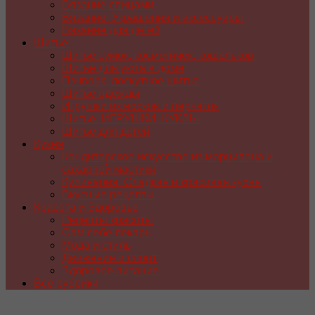
Вязание спицами
Вязание. Украшения и аксессуары
Вязание для детей
Шитье
Шитье сумок, косметичек, кошельков
Шитье для уюта в доме
Пэчворк, лоскутное шитье
Шитье одежды
Игрушки из носков и перчаток
Шитье. ИГРУШКИ, КУКЛЫ
Шитье для детей
Кухня
Кондитерское искусство из марципана и
сахарной мастики
Кулинария. Сладкая и красивая кухня
Вкусные рецепты
Красота и Здоровье
Рецепты красоты
Сам себе лекарь
Мода и стиль
Движение и спорт
Здоровое питание
Все рубрики