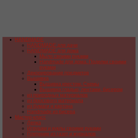
HANDMADE
HANDMADE для дачи
HANDMADE для дома
Мыло своими руками
Handmade для дома. Поделки своими
руками
Декорирование предметов
Вышивка
Вышивка крестом. Схемы
Вышивка гладью, лентами, бисером
из природных материалов
из бросового материала
из бумаги и картона
Handmade из бисера
Мастер-класс
Лепка
Игрушки и куклы своими руками
Плетение из газет и журналов