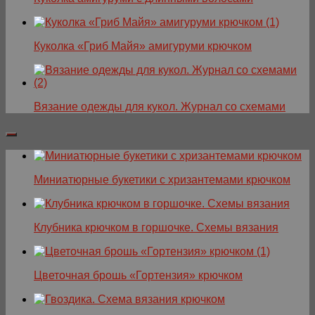
Куколка «Гриб Майя» амигуруми крючком
Вязание одежды для кукол. Журнал со схемами
Миниатюрные букетики с хризантемами крючком
Клубника крючком в горшочке. Схемы вязания
Цветочная брошь «Гортензия» крючком