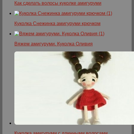
Как сделать волосы куколке амигуруми
Куколка Снежинка амигуруми крючком
Вяжем амигуруми. Куколка Оливия
Куколка амигуруми с длинными волосами