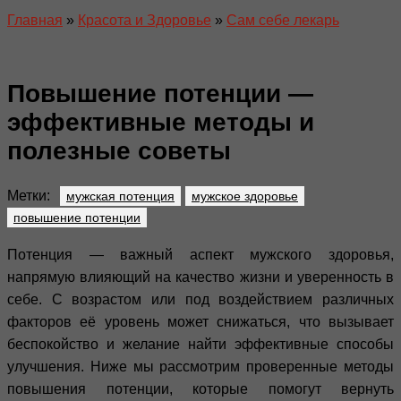
Главная
»
Красота и Здоровье
»
Сам себе лекарь
Повышение потенции —
эффективные методы и
полезные советы
Метки:
мужская потенция
мужское здоровье
повышение потенции
Потенция — важный аспект мужского здоровья,
напрямую влияющий на качество жизни и уверенность в
себе. С возрастом или под воздействием различных
факторов её уровень может снижаться, что вызывает
беспокойство и желание найти эффективные способы
улучшения. Ниже мы рассмотрим проверенные методы
повышения потенции, которые помогут вернуть