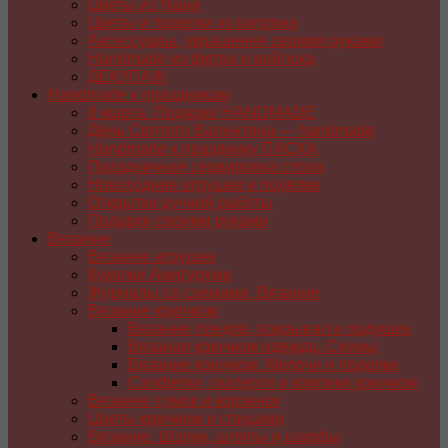
Цветы из ткани
Цветы и поделки из капрона
Аксессуары, украшения своими руками
Handmade из фетра и войлока
ДЕКУПАЖ
Handmade к праздникам
8 марта. Подарки HANDMADE
День Святого Валентина — handmade
Handmade к празднику ПАСХA
Праздничная сервировка стола
Новогодние игрушки и поделки
Открытки ручной работы
Подарки своими руками
Вязание
Вязание игрушек
Куколки Амигуруми
Журналы со схемами. Вязание
Вязание крючком
Вязание пледов, покрывал и подушек
Вязаная крючком одежда. Схемы
Вязание крючком. Мелочи и поделки
Салфетки, скатерти и коврики крючком
Вязание сумок и корзинок
Цветы крючком и спицами
Вязание. Шапки, шляпы и шарфы