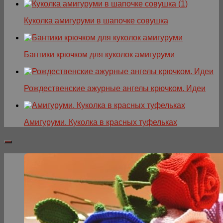
Куколка амигуруми в шапочке совушка
Бантики крючком для куколок амигуруми
Рождественские ажурные ангелы крючком. Идеи
Амигуруми. Куколка в красных туфельках