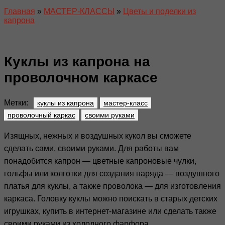
Главная
»
МАСТЕР-КЛАССЫ
»
Цветы и поделки из
капрона
Куклы из капрона на
проволочном каркасе
Метки:
куклы из капрона
мастер-класс
проволочный каркас
своими руками
Изящных, нежных и воздушных кукол вы сможете
сделать сами, своими руками. Для работы вам
понадобится капрон — цветные капроновые чулки,
гольфы или колготки для создания наряда — воздушного
платья для куклы, а также проволока — для изготовления
каркаса. Головку куклы можно поискать в старых детских
игрушках, купить в интернет-магазине или сделать также
своими руками из холодного фарфора.