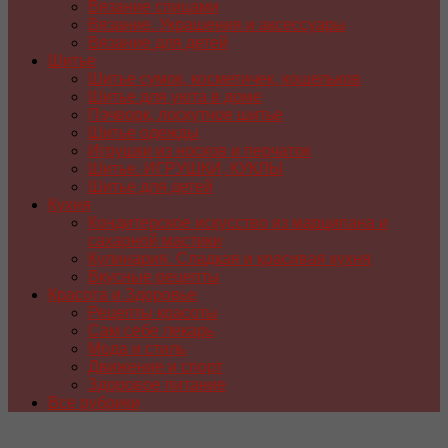
Вязание спицами
Вязание. Украшения и аксессуары
Вязание для детей
Шитье
Шитье сумок, косметичек, кошельков
Шитье для уюта в доме
Пэчворк, лоскутное шитье
Шитье одежды
Игрушки из носков и перчаток
Шитье. ИГРУШКИ, КУКЛЫ
Шитье для детей
Кухня
Кондитерское искусство из марципана и
сахарной мастики
Кулинария. Сладкая и красивая кухня
Вкусные рецепты
Красота и Здоровье
Рецепты красоты
Сам себе лекарь
Мода и стиль
Движение и спорт
Здоровое питание
Все рубрики