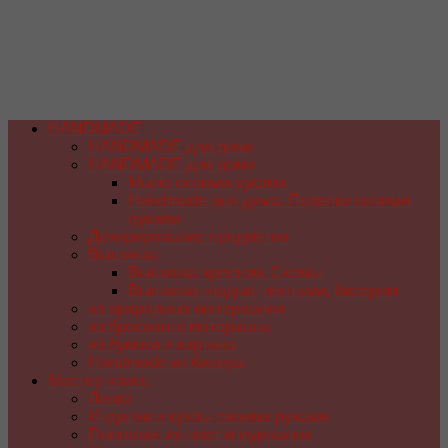
HANDMADE
HANDMADE для дачи
HANDMADE для дома
Мыло своими руками
Handmade для дома. Поделки своими
руками
Декорирование предметов
Вышивка
Вышивка крестом. Схемы
Вышивка гладью, лентами, бисером
из природных материалов
из бросового материала
из бумаги и картона
Handmade из бисера
Мастер-класс
Лепка
Игрушки и куклы своими руками
Плетение из газет и журналов