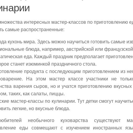
инарии
ножества интересных мастер-классов по приготовлению ед
ть самые распространенные:
да кухонь мира. Здесь можно научиться готовить самые из
иональные блюда, например, австрийской или французской 
атическая еда. Каждый праздник предполагает приготовлен
орое станет изюминкой праздничного стола.
отовление продукта с последующим приготовлением из не
оварение. На этом мастер классе участники не толь
нства варения сыров, но и учатся приготовлению вкусных
ом, таких, как салаты, пиццы.
ские мастер-классы по кулинарии. Тут детки смогут научит
овить легкие, но вкусные блюда.
юбителей необычного куховарства существуют мас
овление еды совмещают с изучением иностранных язы