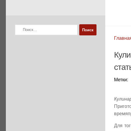
Найти:
Главна
Кули
стат
Метки:
Кулин
Пригот
времяпр
Для тог