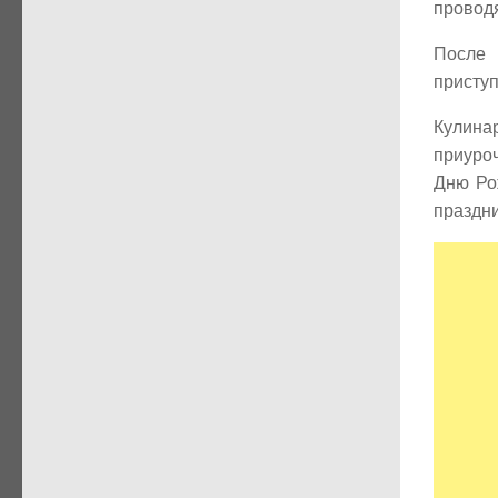
провод
После 
приступ
Кулина
приуро
Дню Ро
праздн