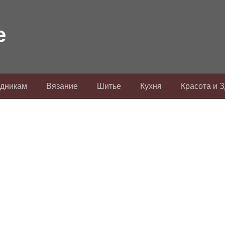
здникам
Вязание
Шитье
Кухня
Красота и 