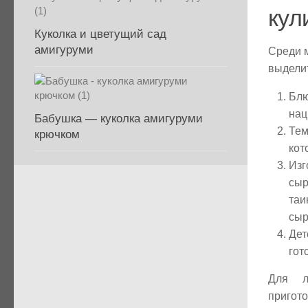
кул
Куколка и цветущий сад
амигуруми
Среди м
выдели
Блю
нац
Бабушка — куколка амигуруми
Тем
крючком
кот
Изг
сыр
таи
сыр
Дет
гот
Для л
пригот