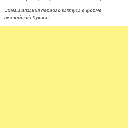
Схемы вязания первого кактуса в форме
английской буквы L
.