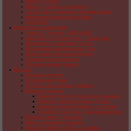
Цветы из ткани
Цветы и поделки из капрона
Аксессуары, украшения своими руками
Handmade из фетра и войлока
ДЕКУПАЖ
Handmade к праздникам
8 марта. Подарки HANDMADE
День Святого Валентина — handmade
Handmade к празднику ПАСХA
Праздничная сервировка стола
Новогодние игрушки и поделки
Открытки ручной работы
Подарки своими руками
Вязание
Вязание игрушек
Куколки Амигуруми
Журналы со схемами. Вязание
Вязание крючком
Вязание пледов, покрывал и подушек
Вязаная крючком одежда. Схемы
Вязание крючком. Мелочи и поделки
Салфетки, скатерти и коврики крючком
Вязание сумок и корзинок
Цветы крючком и спицами
Вязание. Шапки, шляпы и шарфы