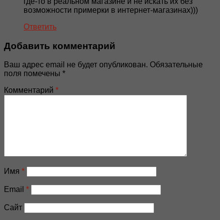
где-то в реальном магазине и не искать их без
возможности примерки в интернет-магазинах)))
Ответить
Добавить комментарий
Ваш адрес email не будет опубликован.
Обязательные
поля помечены
*
Комментарий
*
Имя
*
Email
*
Сайт