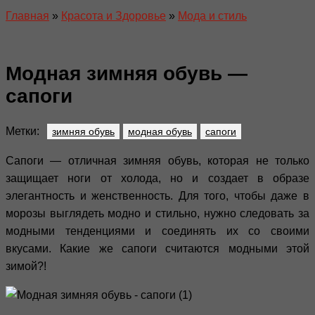
Главная
»
Красота и Здоровье
»
Мода и стиль
Модная зимняя обувь —
сапоги
Метки:
зимняя обувь
модная обувь
сапоги
Сапоги — отличная зимняя обувь, которая не только
защищает ноги от холода, но и создает в образе
элегантность и женственность. Для того, чтобы даже в
морозы выглядеть модно и стильно, нужно следовать за
модными тенденциями и соединять их со своими
вкусами. Какие же сапоги считаются модными этой
зимой?!