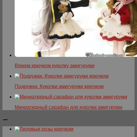
Вяжем крючком куколку амигуруми
Подружки. Куколки амигуруми крючком
Миниатюрный сарафан для куколки амигуруми