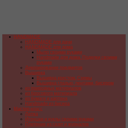
HANDMADE
HANDMADE для дачи
HANDMADE для дома
Мыло своими руками
Handmade для дома. Поделки своими
руками
Декорирование предметов
Вышивка
Вышивка крестом. Схемы
Вышивка гладью, лентами, бисером
из природных материалов
из бросового материала
из бумаги и картона
Handmade из бисера
Мастер-класс
Лепка
Игрушки и куклы своими руками
Плетение из газет и журналов