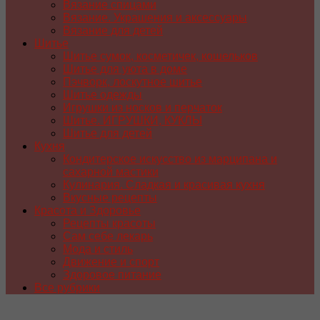
Вязание спицами
Вязание. Украшения и аксессуары
Вязание для детей
Шитье
Шитье сумок, косметичек, кошельков
Шитье для уюта в доме
Пэчворк, лоскутное шитье
Шитье одежды
Игрушки из носков и перчаток
Шитье. ИГРУШКИ, КУКЛЫ
Шитье для детей
Кухня
Кондитерское искусство из марципана и
сахарной мастики
Кулинария. Сладкая и красивая кухня
Вкусные рецепты
Красота и Здоровье
Рецепты красоты
Сам себе лекарь
Мода и стиль
Движение и спорт
Здоровое питание
Все рубрики