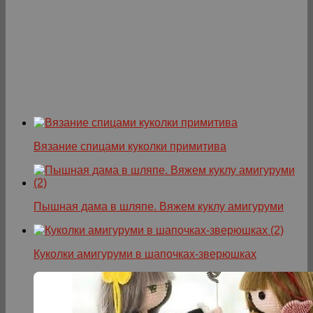
Вязание спицами куколки примитива
Пышная дама в шляпе. Вяжем куклу амигуруми
Куколки амигуруми в шапочках-зверюшках