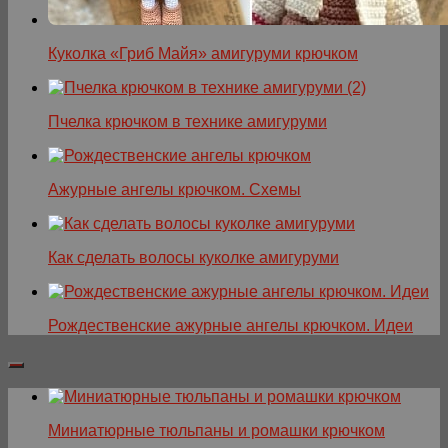
Куколка «Гриб Майя» амигуруми крючком
Пчелка крючком в технике амигуруми
Ажурные ангелы крючком. Схемы
Как сделать волосы куколке амигуруми
Рождественские ажурные ангелы крючком. Идеи
Миниатюрные тюльпаны и ромашки крючком