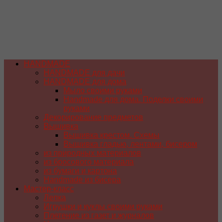
HANDMADE
HANDMADE для дачи
HANDMADE для дома
Мыло своими руками
Handmade для дома. Поделки своими
руками
Декорирование предметов
Вышивка
Вышивка крестом. Схемы
Вышивка гладью, лентами, бисером
из природных материалов
из бросового материала
из бумаги и картона
Handmade из бисера
Мастер-класс
Лепка
Игрушки и куклы своими руками
Плетение из газет и журналов