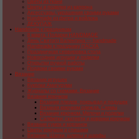
Цветы из ткани
Цветы и поделки из капрона
Аксессуары, украшения своими руками
Handmade из фетра и войлока
ДЕКУПАЖ
Handmade к праздникам
8 марта. Подарки HANDMADE
День Святого Валентина — handmade
Handmade к празднику ПАСХA
Праздничная сервировка стола
Новогодние игрушки и поделки
Открытки ручной работы
Подарки своими руками
Вязание
Вязание игрушек
Куколки Амигуруми
Журналы со схемами. Вязание
Вязание крючком
Вязание пледов, покрывал и подушек
Вязаная крючком одежда. Схемы
Вязание крючком. Мелочи и поделки
Салфетки, скатерти и коврики крючком
Вязание сумок и корзинок
Цветы крючком и спицами
Вязание. Шапки, шляпы и шарфы