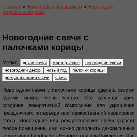
Главная
»
Handmade к праздникам
»
Новогодние
игрушки и поделки
Новогодние свечи с
палочками корицы
Метки:
декор свечи
мастер-класс
новогодние свечи
новогодний декор
новый год
палочки корицы
рождественские свечи
свеча
Новогодние свечи с палочками корицы сделать своими
руками можно очень быстро. Это красивая идея
создания декоративной композиции для украшения
праздничного интерьера или торжественной сервировки
стола. Новогодние или рождественские свечи украсят
любое помещение, ими можно дополнить декоративные
композиции handmade к Новому году или Рождеству. Для