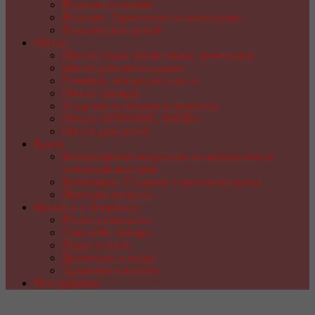
Вязание спицами
Вязание. Украшения и аксессуары
Вязание для детей
Шитье
Шитье сумок, косметичек, кошельков
Шитье для уюта в доме
Пэчворк, лоскутное шитье
Шитье одежды
Игрушки из носков и перчаток
Шитье. ИГРУШКИ, КУКЛЫ
Шитье для детей
Кухня
Кондитерское искусство из марципана и
сахарной мастики
Кулинария. Сладкая и красивая кухня
Вкусные рецепты
Красота и Здоровье
Рецепты красоты
Сам себе лекарь
Мода и стиль
Движение и спорт
Здоровое питание
Все рубрики