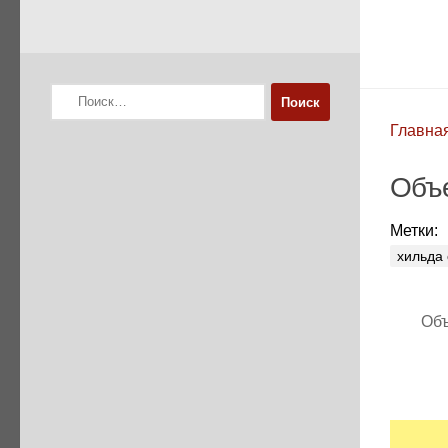
Найти:
Главна
Объе
Метки:
хильда 
Объ