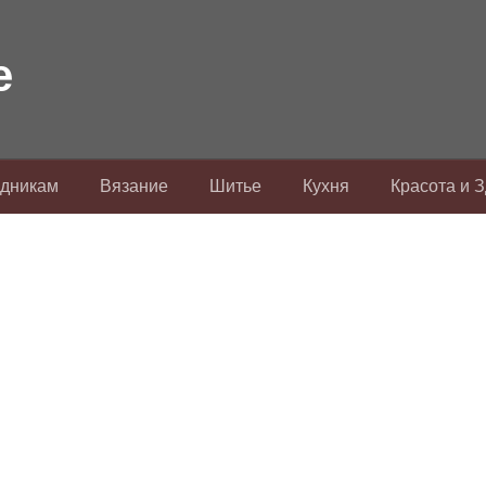
здникам
Вязание
Шитье
Кухня
Красота и 