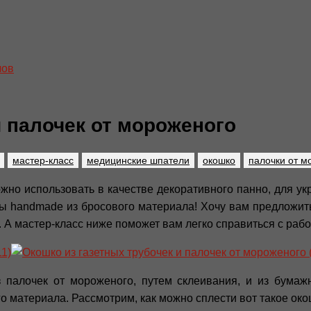
лов
и палочек от мороженого
мастер-класс
медицинские шпатели
окошко
палочки от м
жно использовать в качестве декоративного панно, для у
 handmade из бросового материала! Хочу вам предложить
А мастер-класс ниже поможет вам легко справиться с работ
палочек от мороженого, путем склеивания, и из бумаж
 материала. Рассмотрим, как можно сплести вот такое око