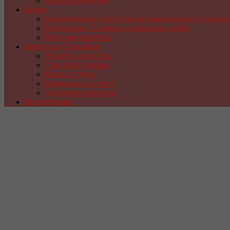
Шитье для детей
Кухня
Кондитерское искусство из марципана и сахарн
Кулинария. Сладкая и красивая кухня
Вкусные рецепты
Красота и Здоровье
Рецепты красоты
Сам себе лекарь
Мода и стиль
Движение и спорт
Здоровое питание
Все рубрики