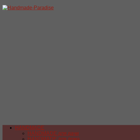
Перейти
к
содержимому
HANDMADE
HANDMADE для дачи
HANDMADE для дома