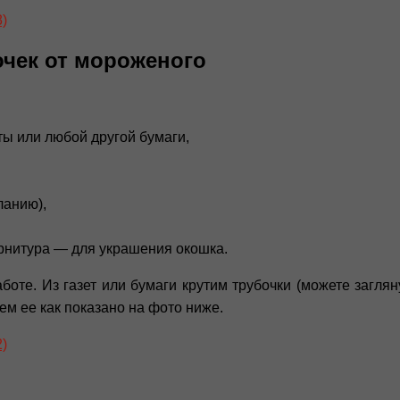
очек от мороженого
нты или любой другой бумаги,
ланию),
урнитура — для украшения окошка.
боте. Из газет или бумаги крутим трубочки (можете загля
ем ее как показано на фото ниже.