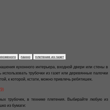
ороженого
панно
плетение из газет
крашения кухонного интерьера, входной двери или стены в
 использовать трубочки из газет или деревянные палочки
ой, к которой, кстати, можно привлечь ребятишек.
ных трубочек, в технике плетения. Выбирайте любую из
шко из бумаги: