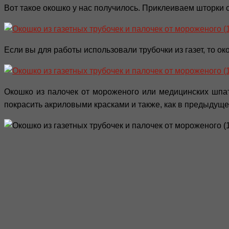
Вот такое окошко у нас получилось. Приклеиваем шторки 
Если вы для работы использовали трубочки из газет, то о
Окошко из палочек от мороженого или медицинских шпа
покрасить акриловыми красками и также, как в предыдуще