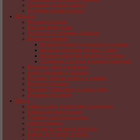
Открытки ручной работы
Подарки своими руками
Вязание
Вязание игрушек
Куколки Амигуруми
Журналы со схемами. Вязание
Вязание крючком
Вязание пледов, покрывал и подушек
Вязаная крючком одежда. Схемы
Вязание крючком. Мелочи и поделки
Салфетки, скатерти и коврики крючком
Вязание сумок и корзинок
Цветы крючком и спицами
Вязание. Шапки, шляпы и шарфы
Вязание спицами
Вязание. Украшения и аксессуары
Вязание для детей
Шитье
Шитье сумок, косметичек, кошельков
Шитье для уюта в доме
Пэчворк, лоскутное шитье
Шитье одежды
Игрушки из носков и перчаток
Шитье. ИГРУШКИ, КУКЛЫ