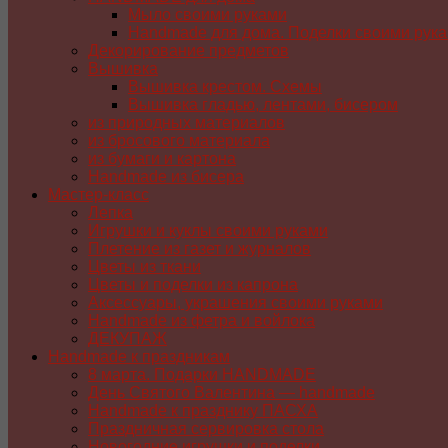
Мыло своими руками
Handmade для дома. Поделки своими рук
Декорирование предметов
Вышивка
Вышивка крестом. Схемы
Вышивка гладью, лентами, бисером
из природных материалов
из бросового материала
из бумаги и картона
Handmade из бисера
Мастер-класс
Лепка
Игрушки и куклы своими руками
Плетение из газет и журналов
Цветы из ткани
Цветы и поделки из капрона
Аксессуары, украшения своими руками
Handmade из фетра и войлока
ДЕКУПАЖ
Handmade к праздникам
8 марта. Подарки HANDMADE
День Святого Валентина — handmade
Handmade к празднику ПАСХA
Праздничная сервировка стола
Новогодние игрушки и поделки