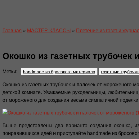
Главная
»
МАСТЕР-КЛАССЫ
»
Плетение из газет и журна
Окошко из газетных трубочек 
Метки:
handmade из бросового материала
газетные трубочки
Окошко из газетных трубочек и палочек от мороженого мо
детской комнате. Уважаемые рукодельницы, любительницы
от мороженого для создания весьма симпатичной поделки. 
Выше представлены два варианта создания окошка, из 
понравившихся идей и приступайте handmade из бросового