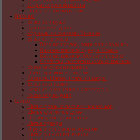
Открытки ручной работы
Подарки своими руками
Вязание
Вязание игрушек
Куколки Амигуруми
Журналы со схемами. Вязание
Вязание крючком
Вязание пледов, покрывал и подушек
Вязаная крючком одежда. Схемы
Вязание крючком. Мелочи и поделки
Салфетки, скатерти и коврики крючком
Вязание сумок и корзинок
Цветы крючком и спицами
Вязание. Шапки, шляпы и шарфы
Вязание спицами
Вязание. Украшения и аксессуары
Вязание для детей
Шитье
Шитье сумок, косметичек, кошельков
Шитье для уюта в доме
Пэчворк, лоскутное шитье
Шитье одежды
Игрушки из носков и перчаток
Шитье. ИГРУШКИ, КУКЛЫ