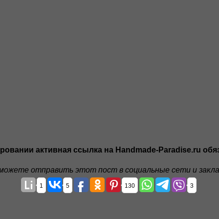
ровании активная ссылка на Handmade-Paradise.ru обя
можете отправить этот пост в социальные сети и закла
1
5
130
3