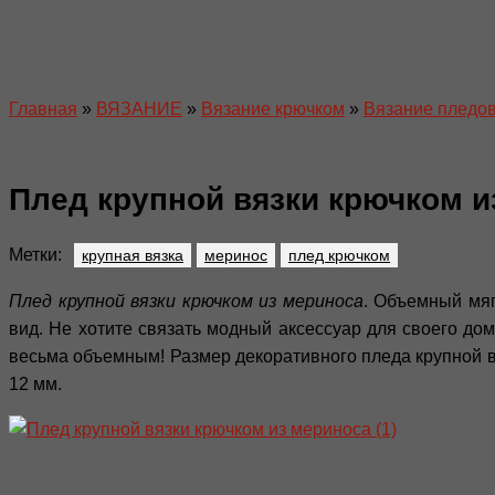
Главная
»
ВЯЗАНИЕ
»
Вязание крючком
»
Вязание пледов
Плед крупной вязки крючком и
Метки:
крупная вязка
меринос
плед крючком
Плед крупной вязки крючком из мериноса
. Объемный мяг
вид. Не хотите связать модный аксессуар для своего до
весьма объемным! Размер декоративного пледа крупной вя
12 мм.