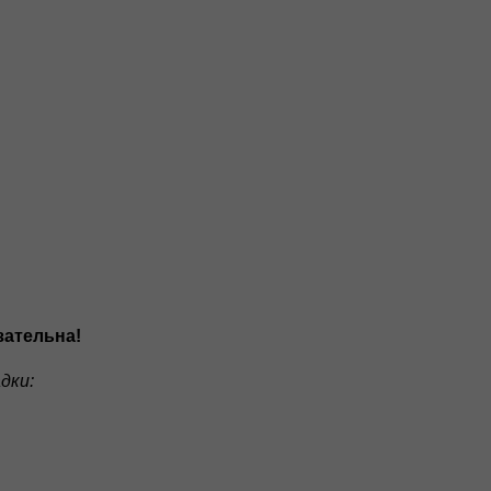
зательна!
дки: