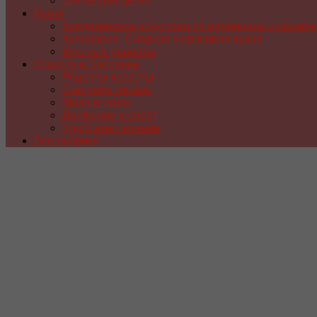
Шитье для детей
Кухня
Кондитерское искусство из марципана и сахарн
Кулинария. Сладкая и красивая кухня
Вкусные рецепты
Красота и Здоровье
Рецепты красоты
Сам себе лекарь
Мода и стиль
Движение и спорт
Здоровое питание
Все рубрики