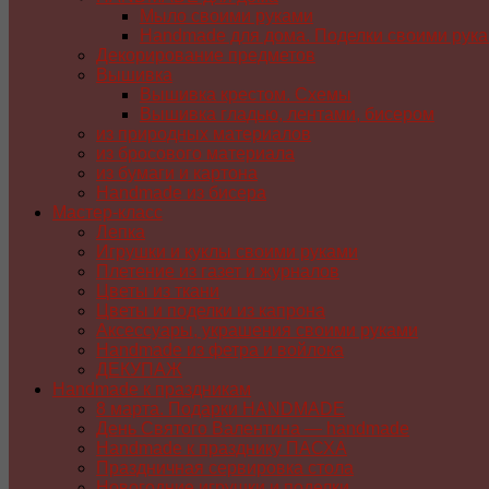
Мыло своими руками
Handmade для дома. Поделки своими рук
Декорирование предметов
Вышивка
Вышивка крестом. Схемы
Вышивка гладью, лентами, бисером
из природных материалов
из бросового материала
из бумаги и картона
Handmade из бисера
Мастер-класс
Лепка
Игрушки и куклы своими руками
Плетение из газет и журналов
Цветы из ткани
Цветы и поделки из капрона
Аксессуары, украшения своими руками
Handmade из фетра и войлока
ДЕКУПАЖ
Handmade к праздникам
8 марта. Подарки HANDMADE
День Святого Валентина — handmade
Handmade к празднику ПАСХA
Праздничная сервировка стола
Новогодние игрушки и поделки