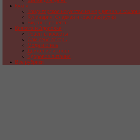
Шитье для детей
Кухня
Кондитерское искусство из марципана и сахарн
Кулинария. Сладкая и красивая кухня
Вкусные рецепты
Красота и Здоровье
Рецепты красоты
Сам себе лекарь
Мода и стиль
Движение и спорт
Здоровое питание
Все рубрики