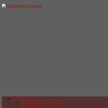
Перейти
к
содержимому
HANDMADE
HANDMADE для дачи
HANDMADE для дома