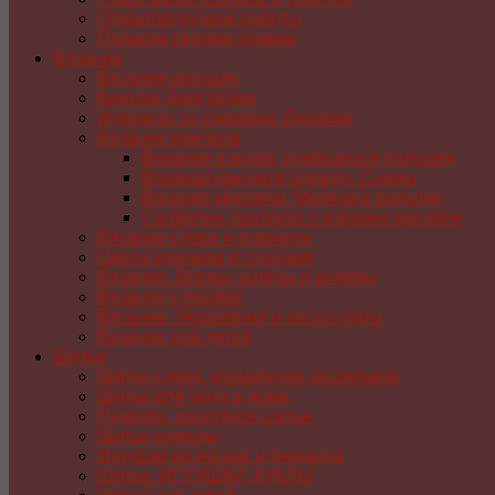
Открытки ручной работы
Подарки своими руками
Вязание
Вязание игрушек
Куколки Амигуруми
Журналы со схемами. Вязание
Вязание крючком
Вязание пледов, покрывал и подушек
Вязаная крючком одежда. Схемы
Вязание крючком. Мелочи и поделки
Салфетки, скатерти и коврики крючком
Вязание сумок и корзинок
Цветы крючком и спицами
Вязание. Шапки, шляпы и шарфы
Вязание спицами
Вязание. Украшения и аксессуары
Вязание для детей
Шитье
Шитье сумок, косметичек, кошельков
Шитье для уюта в доме
Пэчворк, лоскутное шитье
Шитье одежды
Игрушки из носков и перчаток
Шитье. ИГРУШКИ, КУКЛЫ