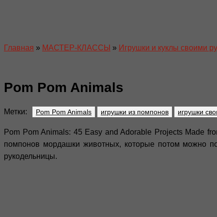
Главная
»
МАСТЕР-КЛАССЫ
»
Игрушки и куклы своими р
Pom Pom Animals
Метки:
Pom Pom Animals
игрушки из помпонов
игрушки св
Pom Pom Animals: 45 Easy and Adorable Projects Made f
помпонов мордашки животных, которые потом можно под
рукодельницы.