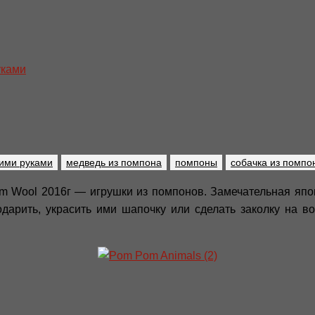
уками
оими руками
медведь из помпона
помпоны
собачка из помпо
rom Wool 2016г — игрушки из помпонов. Замечательная яп
арить, украсить ими шапочку или сделать заколку на во