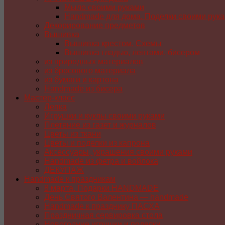
Мыло своими руками
Handmade для дома. Поделки своими рук
Декорирование предметов
Вышивка
Вышивка крестом. Схемы
Вышивка гладью, лентами, бисером
из природных материалов
из бросового материала
из бумаги и картона
Handmade из бисера
Мастер-класс
Лепка
Игрушки и куклы своими руками
Плетение из газет и журналов
Цветы из ткани
Цветы и поделки из капрона
Аксессуары, украшения своими руками
Handmade из фетра и войлока
ДЕКУПАЖ
Handmade к праздникам
8 марта. Подарки HANDMADE
День Святого Валентина — handmade
Handmade к празднику ПАСХA
Праздничная сервировка стола
Новогодние игрушки и поделки