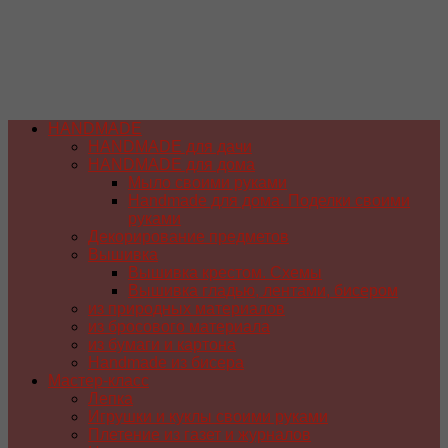
HANDMADE
HANDMADE для дачи
HANDMADE для дома
Мыло своими руками
Handmade для дома. Поделки своими
руками
Декорирование предметов
Вышивка
Вышивка крестом. Схемы
Вышивка гладью, лентами, бисером
из природных материалов
из бросового материала
из бумаги и картона
Handmade из бисера
Мастер-класс
Лепка
Игрушки и куклы своими руками
Плетение из газет и журналов