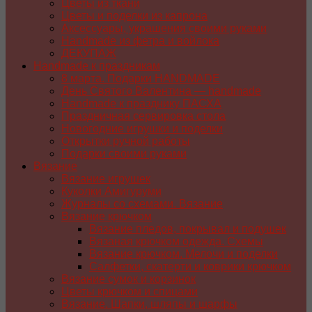
Цветы из ткани
Цветы и поделки из капрона
Аксессуары, украшения своими руками
Handmade из фетра и войлока
ДЕКУПАЖ
Handmade к праздникам
8 марта. Подарки HANDMADE
День Святого Валентина — handmade
Handmade к празднику ПАСХA
Праздничная сервировка стола
Новогодние игрушки и поделки
Открытки ручной работы
Подарки своими руками
Вязание
Вязание игрушек
Куколки Амигуруми
Журналы со схемами. Вязание
Вязание крючком
Вязание пледов, покрывал и подушек
Вязаная крючком одежда. Схемы
Вязание крючком. Мелочи и поделки
Салфетки, скатерти и коврики крючком
Вязание сумок и корзинок
Цветы крючком и спицами
Вязание. Шапки, шляпы и шарфы