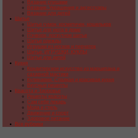
Вязание спицами
Вязание. Украшения и аксессуары
Вязание для детей
Шитье
Шитье сумок, косметичек, кошельков
Шитье для уюта в доме
Пэчворк, лоскутное шитье
Шитье одежды
Игрушки из носков и перчаток
Шитье. ИГРУШКИ, КУКЛЫ
Шитье для детей
Кухня
Кондитерское искусство из марципана и
сахарной мастики
Кулинария. Сладкая и красивая кухня
Вкусные рецепты
Красота и Здоровье
Рецепты красоты
Сам себе лекарь
Мода и стиль
Движение и спорт
Здоровое питание
Все рубрики