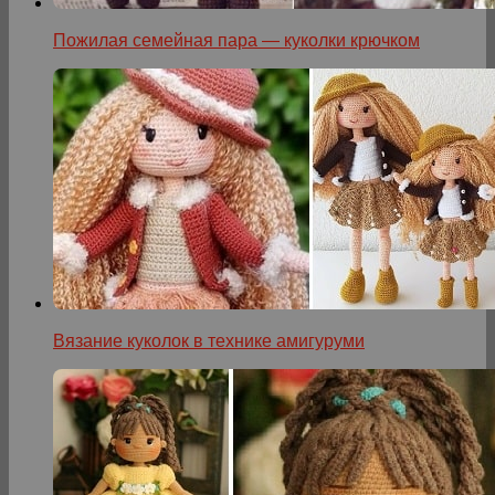
Пожилая семейная пара — куколки крючком
Вязание куколок в технике амигуруми