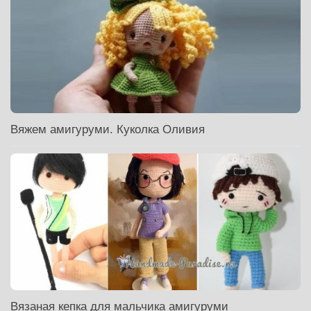
Вяжем амигуруми. Куколка Оливия
Вязаная кепка для мальчика амигуруми