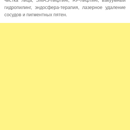
чистка лица, SMAS-лифтинг, RF-лифтинг, вакуумный
гидропилинг, эндосфера-терапия, лазерное удаление
сосудов и пигментных пятен.