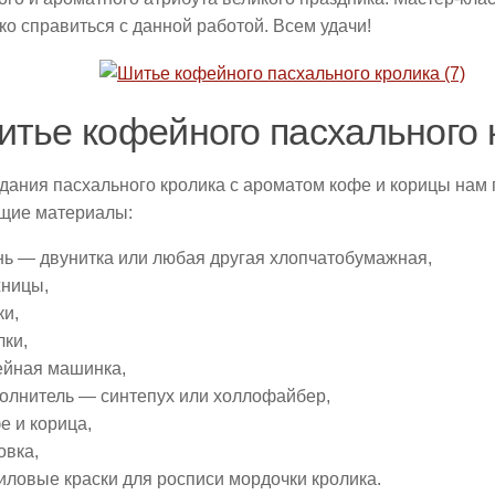
ко справиться с данной работой. Всем удачи!
итье кофейного пасхального 
дания пасхального кролика с ароматом кофе и корицы нам
щие материалы:
нь — двунитка или любая другая хлопчатобумажная,
ницы,
ки,
лки,
йная машинка,
олнитель — синтепух или холлофайбер,
е и корица,
овка,
иловые краски для росписи мордочки кролика.