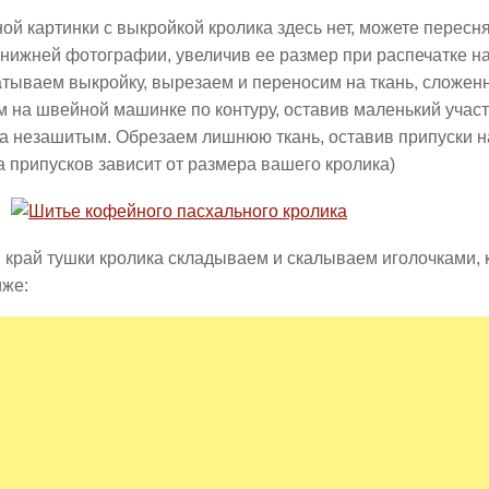
ой картинки с выкройкой кролика здесь нет, можете пересн
нижней фотографии, увеличив ее размер при распечатке на
тываем выкройку, вырезаем и переносим на ткань, сложен
 на швейной машинке по контуру, оставив маленький участ
а незашитым. Обрезаем лишнюю ткань, оставив припуски н
 припусков зависит от размера вашего кролика)
край тушки кролика складываем и скалываем иголочками, к
иже: