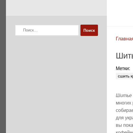
Найти:
Главна
Шить
Метки:
сшить 
Шитье 
многих 
собирае
для укр
вы пока
кофейно