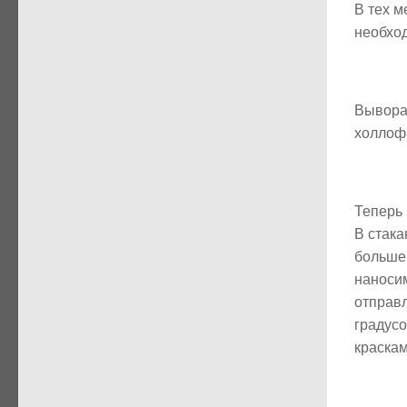
В тех м
необхо
Выворач
холлоф
Теперь 
В стака
больше
наносим
отправл
градус
краска