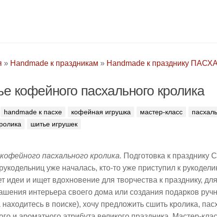
я
»
Handmade к праздникам
»
Handmade к празднику ПАСХ
е кофейного пасхального кролика
handmade к пасхе
кофейная игрушка
мастер-класс
пасхал
кролика
шитье игрушек
кофейного пасхального кролика.
Подготовка к празднику 
рукодельниц уже началась, кто-то уже приступил к рукоделию
т идеи и ищет вдохновение для творчества к празднику, дл
ашения интерьера своего дома или создания подарков ручн
 находитесь в поиске), хочу предложить сшить кролика, пас
го и ароматного атрибута великого праздника. Мастер-кла