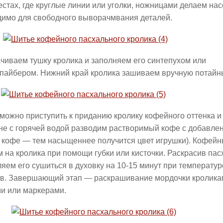
естах, где круглые линии или уголки, ножницами делаем насе
димо для свободного выворачмвания деталей.
иваем тушку кролика и заполняем его синтепухом или
пайбером. Нижний край кролика зашиваем вручную потайн
можно приступить к приданию кролику кофейного оттенка и
не с горячей водой разводим растворимый кофе с добавле
 кофе — тем насыщеннее получится цвет игрушки). Кофейн
 на кролика при помощи губки или кисточки. Раскрасив пас
яем его сушиться в духовку на 10-15 минут при температур
ов. Завершающий этап — раскрашивание мордочки кролик
ми или маркерами.