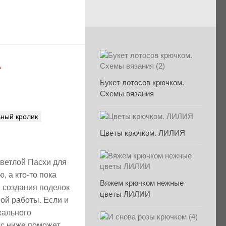
A
Букет лотосов крючком.
Схемы вязания
ьный кролик
Цветы крючком. ЛИЛИЯ
Светлой Пасхи для
, а кто-то пока
Вяжем крючком нежные
я создания поделок
цветы ЛИЛИИ
ой работы. Если и
хального
сс ниже поможет