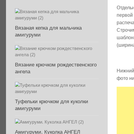
Отдельн
первой 
распеча
Вязаная кепка для мальчика
Строчим
амигуруми
шаблон
(ширина
Вязание крючком рождественского
Нижний 
ангела
фото н
Туфельки крючком для куколки
амигуруми
Амигуруми. Куколка АНГЕЛ