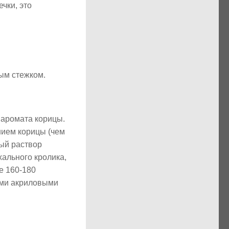
чки, это
ым стежком.
 аромата корицы.
нием корицы (чем
ый раствор
хального кролика,
е 160-180
ами акриловыми