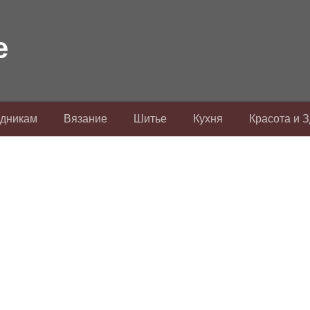
здникам
Вязание
Шитье
Кухня
Красота и 