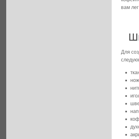
вам лег
Ш
Для соз
следую
тка
нож
нит
иго
шве
нап
коф
дух
акр