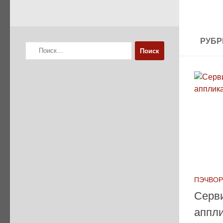
РУБР
Найти:
ПЭЧВОР
Серв
аппл