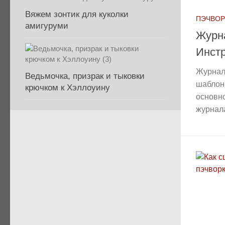
Вяжем зонтик для куколки
ПЭЧВОР
амигуруми
Журна
Инст
Журнал 
Ведьмочка, призрак и тыковки
шаблон
крючком к Хэллоуину
основно
журнала