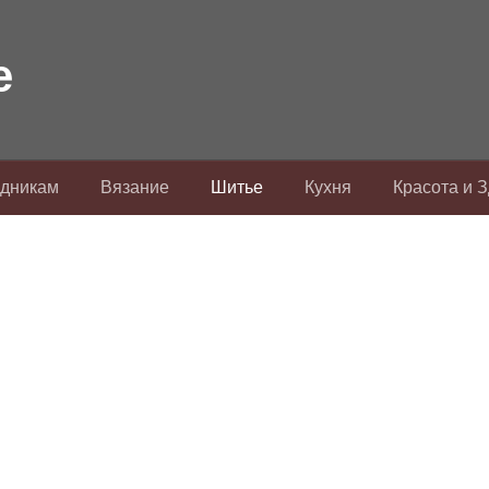
здникам
Вязание
Шитье
Кухня
Красота и 