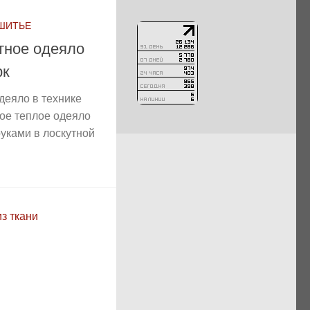
 ШИТЬЕ
тное одеяло
рк
деяло в технике
вое теплое одеяло
уками в лоскутной