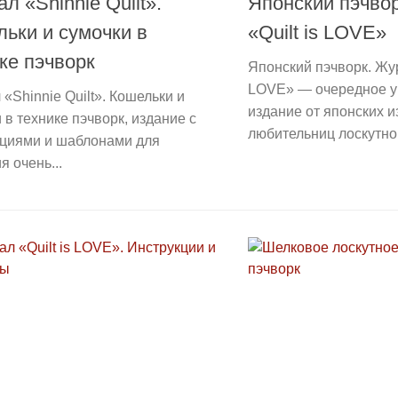
л «Shinnie Quilt».
Японский пэчво
ьки и сумочки в
«Quilt is LOVE»
ке пэчворк
Японский пэчворк. Жур
LOVE» — очередное у
«Shinnie Quilt». Кошельки и
издание от японских и
 в технике пэчворк, издание с
любительниц лоскутног
кциями и шаблонами для
я очень...