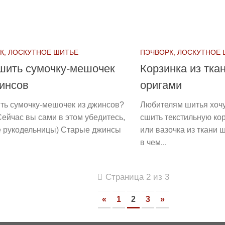
К, ЛОСКУТНОЕ ШИТЬЕ
ПЭЧВОРК, ЛОСКУТНОЕ
шить сумочку-мешочек
Корзинка из тка
инсов
оригами
ть сумочку-мешочек из джинсов?
Любителям шитья хоч
Сейчас вы сами в этом убедитесь,
сшить текстильную кор
е рукодельницы) Старые джинсы
или вазочка из ткани ш
в чем...
Страница 2 из 3
«
1
2
3
»