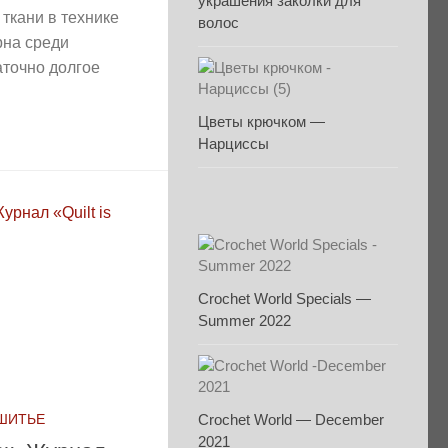
украшения заколки для
ткани в технике
волос
рна среди
аточно долгое
.
Цветы крючком —
Нарциссы
Crochet World Specials —
Summer 2022
Crochet World — December
 ШИТЬЕ
2021