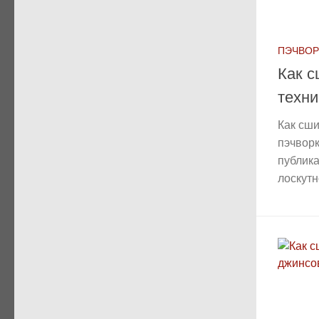
ПЭЧВОР
Как с
техни
Как сши
пэчворк
публик
лоскутн