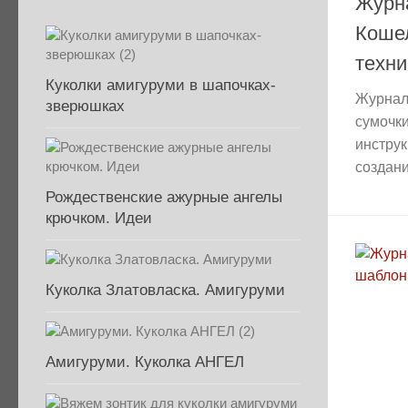
Журна
Кошел
техни
Куколки амигуруми в шапочках-
Журнал 
зверюшках
сумочки
инстру
создани
Рождественские ажурные ангелы
крючком. Идеи
Куколка Златовласка. Амигуруми
Амигуруми. Куколка АНГЕЛ