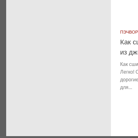
ПЭЧВОР
Как с
из дж
Как сши
Легко! 
дороги
для...