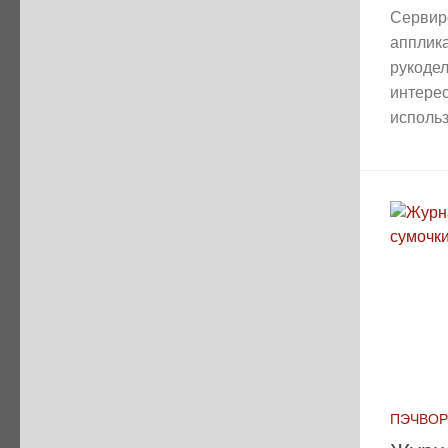
Сервир
апплик
рукоде
интере
использ
ПЭЧВОР