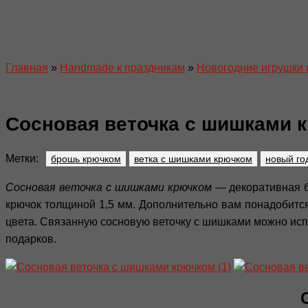
Главная
»
Handmade к праздникам
»
Новогодние игрушки 
Сосновая веточка с шишками 
Метки:
брошь крючком
ветка с шишками крючком
новый го
Сосновая веточка с шишками крючком
— декоративная б
крючок толщиной 1,5 мм. Дополнительно вам понадобится
цвета. Связанную сосновую веточку с шишками можно исп
подарков.