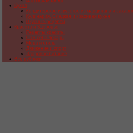
Шитье для детей
Кухня
Кондитерское искусство из марципана и сахарн
Кулинария. Сладкая и красивая кухня
Вкусные рецепты
Красота и Здоровье
Рецепты красоты
Сам себе лекарь
Мода и стиль
Движение и спорт
Здоровое питание
Все рубрики