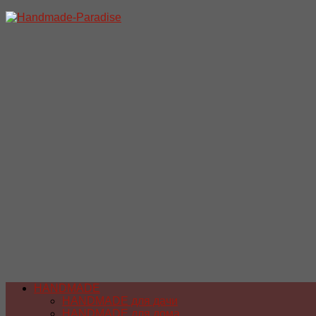
Перейти
к
содержимому
HANDMADE
HANDMADE для дачи
HANDMADE для дома