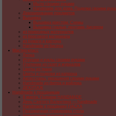
Мыло своими руками
Handmade для дома. Поделки своими рук
Декорирование предметов
Вышивка
Вышивка крестом. Схемы
Вышивка гладью, лентами, бисером
из природных материалов
из бросового материала
из бумаги и картона
Handmade из бисера
Мастер-класс
Лепка
Игрушки и куклы своими руками
Плетение из газет и журналов
Цветы из ткани
Цветы и поделки из капрона
Аксессуары, украшения своими руками
Handmade из фетра и войлока
ДЕКУПАЖ
Handmade к праздникам
8 марта. Подарки HANDMADE
День Святого Валентина — handmade
Handmade к празднику ПАСХA
Праздничная сервировка стола
Новогодние игрушки и поделки