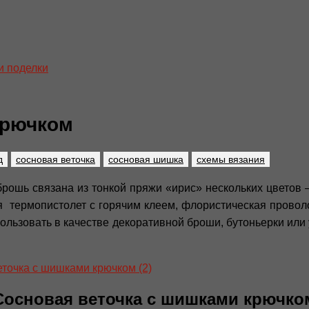
и поделки
крючком
д
сосновая веточка
сосновая шишка
схемы вязания
рошь связана из тонкой пряжи «ирис» нескольких цветов 
 термопистолет с горячим клеем, флористическая провол
ользовать в качестве декоративной броши, бутоньерки ил
Сосновая веточка с шишками крючко