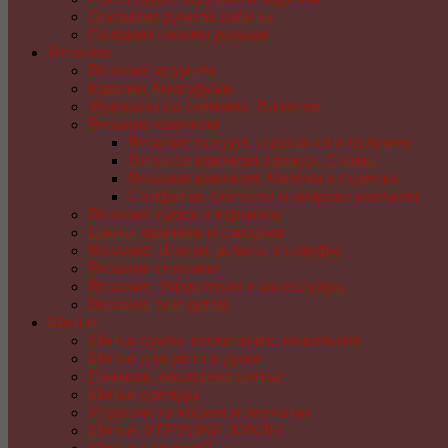
Открытки ручной работы
Подарки своими руками
Вязание
Вязание игрушек
Куколки Амигуруми
Журналы со схемами. Вязание
Вязание крючком
Вязание пледов, покрывал и подушек
Вязаная крючком одежда. Схемы
Вязание крючком. Мелочи и поделки
Салфетки, скатерти и коврики крючком
Вязание сумок и корзинок
Цветы крючком и спицами
Вязание. Шапки, шляпы и шарфы
Вязание спицами
Вязание. Украшения и аксессуары
Вязание для детей
Шитье
Шитье сумок, косметичек, кошельков
Шитье для уюта в доме
Пэчворк, лоскутное шитье
Шитье одежды
Игрушки из носков и перчаток
Шитье. ИГРУШКИ, КУКЛЫ