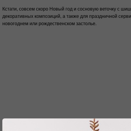
Кстати, совсем скоро Новый год и сосновую веточку с ши
декоративных композиций, а также для праздничной сервир
новогоднем или рождественском застолье.