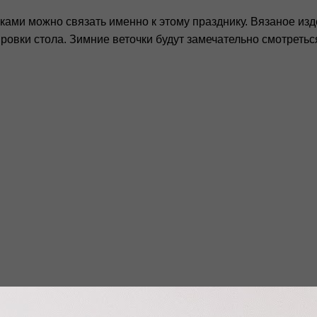
шками можно связать именно к этому празднику. Вязаное из
овки стола. Зимние веточки будут замечательно смотреться