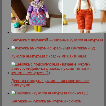
Бабушка с дедушкой — вязаные куколки амигуруми
Куколка амигуруми с красными бантиками
Девочка с подсолнухами — вязание куколки
амигуруми
Бабушка — куколка амигуруми крючком