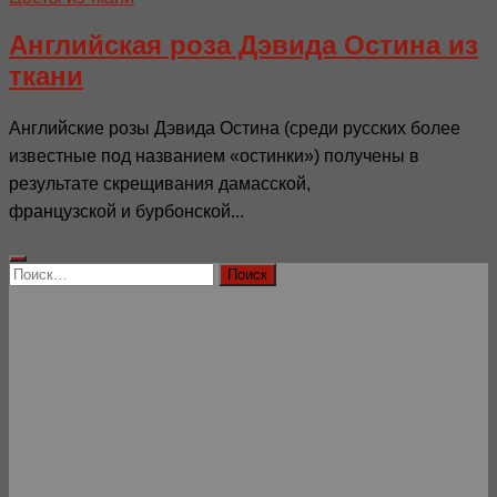
Английская роза Дэвида Остина из
ткани
Английские розы Дэвида Остина (среди русских более
известные под названием «остинки») получены в
результате скрещивания дамасской,
французской и бурбонской...
Найти: