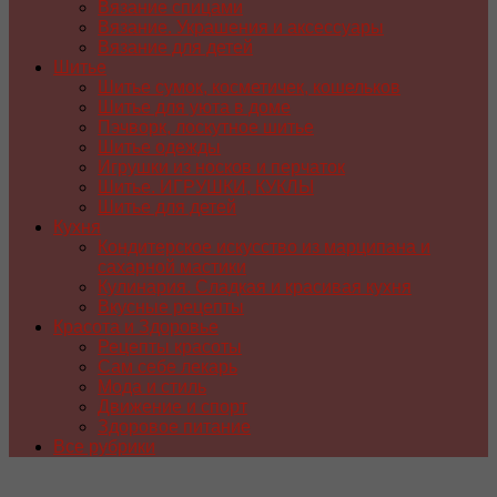
Вязание спицами
Вязание. Украшения и аксессуары
Вязание для детей
Шитье
Шитье сумок, косметичек, кошельков
Шитье для уюта в доме
Пэчворк, лоскутное шитье
Шитье одежды
Игрушки из носков и перчаток
Шитье. ИГРУШКИ, КУКЛЫ
Шитье для детей
Кухня
Кондитерское искусство из марципана и
сахарной мастики
Кулинария. Сладкая и красивая кухня
Вкусные рецепты
Красота и Здоровье
Рецепты красоты
Сам себе лекарь
Мода и стиль
Движение и спорт
Здоровое питание
Все рубрики