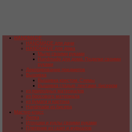
HANDMADE
HANDMADE для дачи
HANDMADE для дома
Мыло своими руками
Handmade для дома. Поделки своими
руками
Декорирование предметов
Вышивка
Вышивка крестом. Схемы
Вышивка гладью, лентами, бисером
из природных материалов
из бросового материала
из бумаги и картона
Handmade из бисера
Мастер-класс
Лепка
Игрушки и куклы своими руками
Плетение из газет и журналов