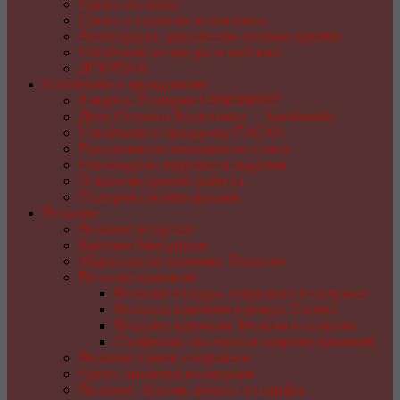
Цветы из ткани
Цветы и поделки из капрона
Аксессуары, украшения своими руками
Handmade из фетра и войлока
ДЕКУПАЖ
Handmade к праздникам
8 марта. Подарки HANDMADE
День Святого Валентина — handmade
Handmade к празднику ПАСХA
Праздничная сервировка стола
Новогодние игрушки и поделки
Открытки ручной работы
Подарки своими руками
Вязание
Вязание игрушек
Куколки Амигуруми
Журналы со схемами. Вязание
Вязание крючком
Вязание пледов, покрывал и подушек
Вязаная крючком одежда. Схемы
Вязание крючком. Мелочи и поделки
Салфетки, скатерти и коврики крючком
Вязание сумок и корзинок
Цветы крючком и спицами
Вязание. Шапки, шляпы и шарфы