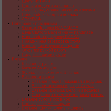
Цветы из ткани
Цветы и поделки из капрона
Аксессуары, украшения своими руками
Handmade из фетра и войлока
ДЕКУПАЖ
Handmade к праздникам
8 марта. Подарки HANDMADE
День Святого Валентина — handmade
Handmade к празднику ПАСХA
Праздничная сервировка стола
Новогодние игрушки и поделки
Открытки ручной работы
Подарки своими руками
Вязание
Вязание игрушек
Куколки Амигуруми
Журналы со схемами. Вязание
Вязание крючком
Вязание пледов, покрывал и подушек
Вязаная крючком одежда. Схемы
Вязание крючком. Мелочи и поделки
Салфетки, скатерти и коврики крючком
Вязание сумок и корзинок
Цветы крючком и спицами
Вязание. Шапки, шляпы и шарфы