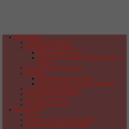
HANDMADE
HANDMADE для дачи
HANDMADE для дома
Мыло своими руками
Handmade для дома. Поделки своими
руками
Декорирование предметов
Вышивка
Вышивка крестом. Схемы
Вышивка гладью, лентами, бисером
из природных материалов
из бросового материала
из бумаги и картона
Handmade из бисера
Мастер-класс
Лепка
Игрушки и куклы своими руками
Плетение из газет и журналов