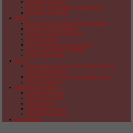
Вязание спицами
Вязание. Украшения и аксессуары
Вязание для детей
Шитье
Шитье сумок, косметичек, кошельков
Шитье для уюта в доме
Пэчворк, лоскутное шитье
Шитье одежды
Игрушки из носков и перчаток
Шитье. ИГРУШКИ, КУКЛЫ
Шитье для детей
Кухня
Кондитерское искусство из марципана и
сахарной мастики
Кулинария. Сладкая и красивая кухня
Вкусные рецепты
Красота и Здоровье
Рецепты красоты
Сам себе лекарь
Мода и стиль
Движение и спорт
Здоровое питание
Все рубрики