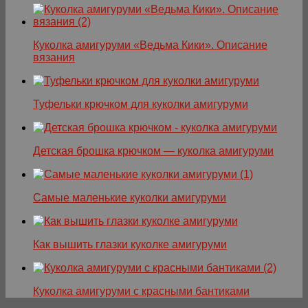
Куколка амигуруми «Ведьма Кики». Описание
вязания
Туфельки крючком для куколки амигуруми
Детская брошка крючком — куколка амигуруми
Самые маленькие куколки амигуруми
Как вышить глазки куколке амигуруми
Куколка амигуруми с красными бантиками