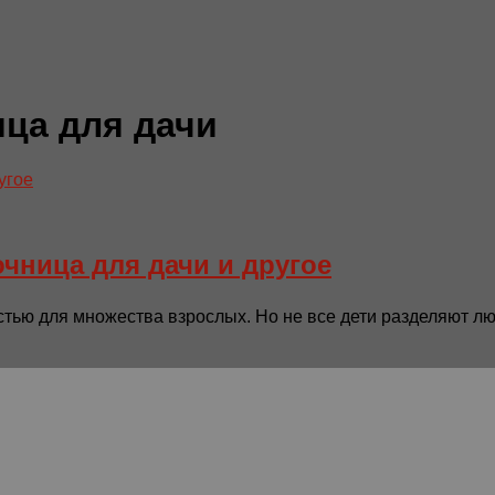
ица для дачи
очница для дачи и другое
ью для множества взрослых. Но не все дети разделяют люб