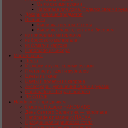
Мыло своими руками
Handmade для дома. Поделки своими рук
Декорирование предметов
Вышивка
Вышивка крестом. Схемы
Вышивка гладью, лентами, бисером
из природных материалов
из бросового материала
из бумаги и картона
Handmade из бисера
Мастер-класс
Лепка
Игрушки и куклы своими руками
Плетение из газет и журналов
Цветы из ткани
Цветы и поделки из капрона
Аксессуары, украшения своими руками
Handmade из фетра и войлока
ДЕКУПАЖ
Handmade к праздникам
8 марта. Подарки HANDMADE
День Святого Валентина — handmade
Handmade к празднику ПАСХA
Праздничная сервировка стола
Новогодние игрушки и поделки