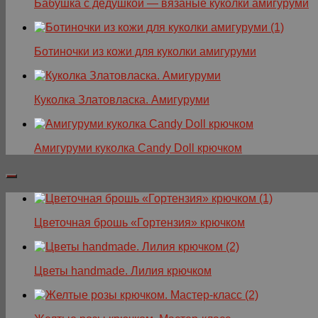
Бабушка с дедушкой — вязаные куколки амигуруми
Ботиночки из кожи для куколки амигуруми
Куколка Златовласка. Амигуруми
Амигуруми куколка Candy Doll крючком
Цветочная брошь «Гортензия» крючком
Цветы handmade. Лилия крючком