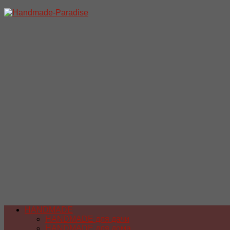
Перейти
к
содержимому
HANDMADE
HANDMADE для дачи
HANDMADE для дома