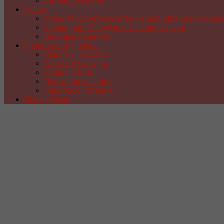
Шитье для детей
Кухня
Кондитерское искусство из марципана и сахарн
Кулинария. Сладкая и красивая кухня
Вкусные рецепты
Красота и Здоровье
Рецепты красоты
Сам себе лекарь
Мода и стиль
Движение и спорт
Здоровое питание
Все рубрики