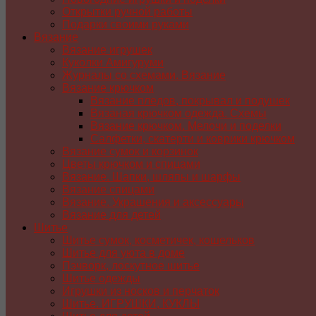
Открытки ручной работы
Подарки своими руками
Вязание
Вязание игрушек
Куколки Амигуруми
Журналы со схемами. Вязание
Вязание крючком
Вязание пледов, покрывал и подушек
Вязаная крючком одежда. Схемы
Вязание крючком. Мелочи и поделки
Салфетки, скатерти и коврики крючком
Вязание сумок и корзинок
Цветы крючком и спицами
Вязание. Шапки, шляпы и шарфы
Вязание спицами
Вязание. Украшения и аксессуары
Вязание для детей
Шитье
Шитье сумок, косметичек, кошельков
Шитье для уюта в доме
Пэчворк, лоскутное шитье
Шитье одежды
Игрушки из носков и перчаток
Шитье. ИГРУШКИ, КУКЛЫ