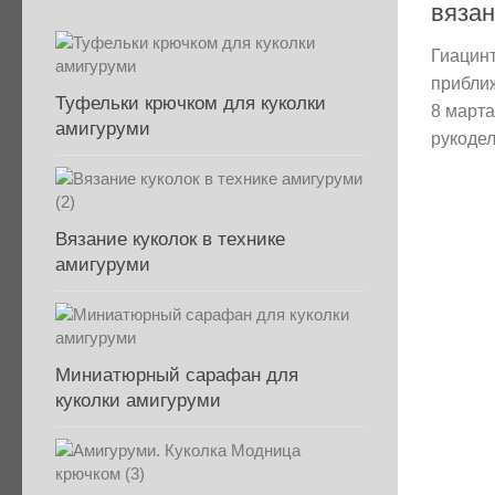
вяза
Гиацинт
прибли
Туфельки крючком для куколки
8 марта
амигуруми
рукодел
Вязание куколок в технике
амигуруми
Миниатюрный сарафан для
куколки амигуруми