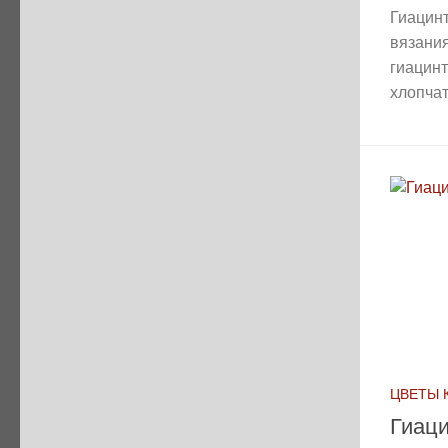
Гиацинт
вязания
гиацинт
хлопчат
ЦВЕТЫ 
Гиац