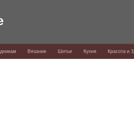
здникам
Вязание
Шитье
Кухня
Красота и 