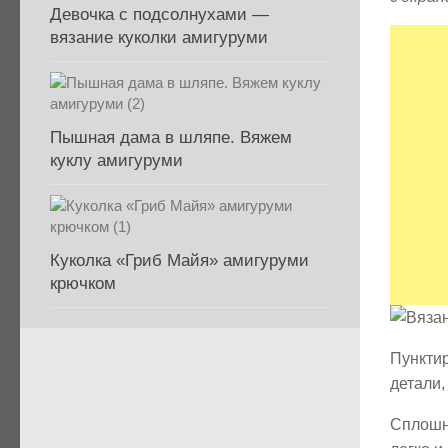
Девочка с подсолнухами —
вязание куколки амигуруми
Пышная дама в шляпе. Вяжем
куклу амигуруми
Куколка «Гриб Майя» амигуруми
крючком
Пункти
детали,
Сплошны