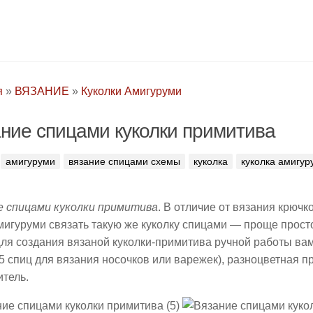
я
»
ВЯЗАНИЕ
»
Куколки Амигуруми
ние спицами куколки примитива
амигуруми
вязание спицами схемы
куколка
куколка амигур
е спицами куколки примитива
. В отличие от вязания крюч
мигуруми связать такую же куколку спицами — проще просто
Для создания вязаной куколки-примитива ручной работы ва
5 спиц для вязания носочков или варежек), разноцветная п
тель.