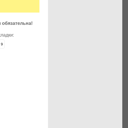
u обязательна!
кладки:
9