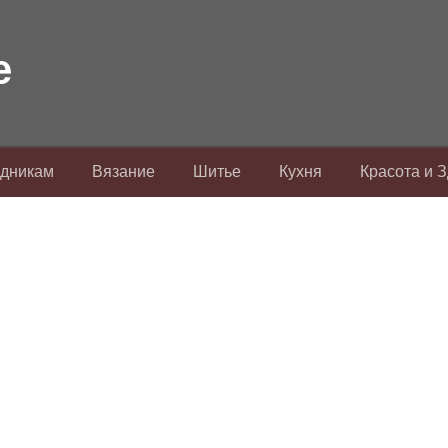
здникам
Вязание
Шитье
Кухня
Красота и 