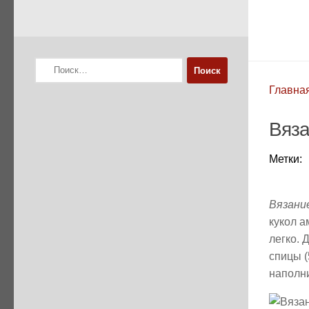
Найти:
Главна
Вяза
Метки:
Вязани
кукол а
легко. 
спицы (
наполни