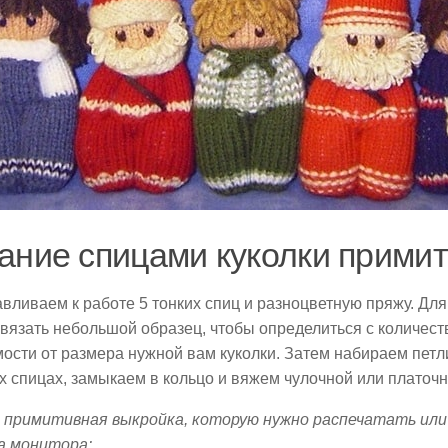
ание спицами куколки прими
вливаем к работе 5 тонких спиц и разноцветную пряжу. Дл
вязать небольшой образец, чтобы определиться с количеств
ости от размера нужной вам куколки. Затем набираем петл
-х спицах, замыкаем в кольцо и вяжем чулочной или платочн
и примитивная выкройка, которую нужно распечатать или
на монитора: