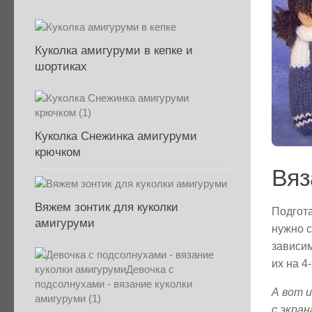
Куколка амигуруми в кепке и
шортиках
Куколка Снежинка амигуруми
крючком
Вяз
Вяжем зонтик для куколки
Подгота
амигуруми
нужно с
зависим
их на 4
А вот 
с экра