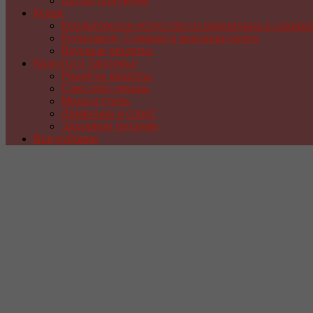
Шитье для детей
Кухня
Кондитерское искусство из марципана и сахарн
Кулинария. Сладкая и красивая кухня
Вкусные рецепты
Красота и Здоровье
Рецепты красоты
Сам себе лекарь
Мода и стиль
Движение и спорт
Здоровое питание
Все рубрики