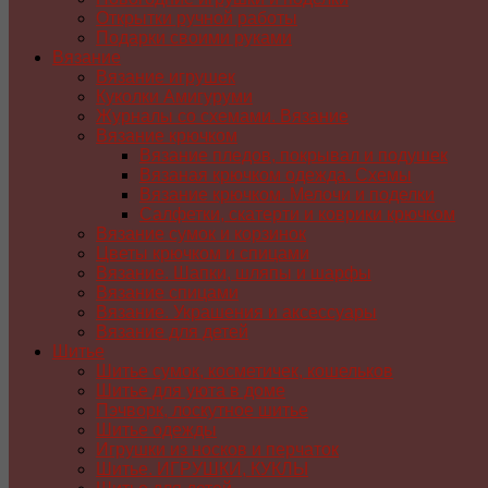
Открытки ручной работы
Подарки своими руками
Вязание
Вязание игрушек
Куколки Амигуруми
Журналы со схемами. Вязание
Вязание крючком
Вязание пледов, покрывал и подушек
Вязаная крючком одежда. Схемы
Вязание крючком. Мелочи и поделки
Салфетки, скатерти и коврики крючком
Вязание сумок и корзинок
Цветы крючком и спицами
Вязание. Шапки, шляпы и шарфы
Вязание спицами
Вязание. Украшения и аксессуары
Вязание для детей
Шитье
Шитье сумок, косметичек, кошельков
Шитье для уюта в доме
Пэчворк, лоскутное шитье
Шитье одежды
Игрушки из носков и перчаток
Шитье. ИГРУШКИ, КУКЛЫ