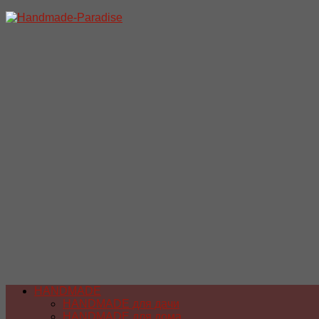
Перейти
к
содержимому
HANDMADE
HANDMADE для дачи
HANDMADE для дома