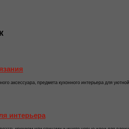
к
язания
ного аксессуара, предмета кухонного интерьера для уютной
ля интерьера
вязать крючком или спицами и ищете новые идеи для вдохн