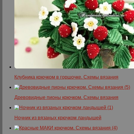
Клубника крючком в горшочке. Схемы вязания
Древовидные пионы крючком. Схемы вязания
Ночник из вязаных крючком ландышей