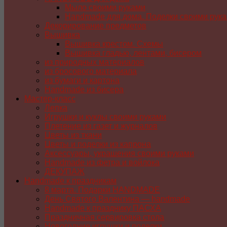
Мыло своими руками
Handmade для дома. Поделки своими рук
Декорирование предметов
Вышивка
Вышивка крестом. Схемы
Вышивка гладью, лентами, бисером
из природных материалов
из бросового материала
из бумаги и картона
Handmade из бисера
Мастер-класс
Лепка
Игрушки и куклы своими руками
Плетение из газет и журналов
Цветы из ткани
Цветы и поделки из капрона
Аксессуары, украшения своими руками
Handmade из фетра и войлока
ДЕКУПАЖ
Handmade к праздникам
8 марта. Подарки HANDMADE
День Святого Валентина — handmade
Handmade к празднику ПАСХA
Праздничная сервировка стола
Новогодние игрушки и поделки