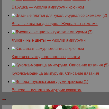
Бабушка — куколка амигуруми крючком
Вязаные платья для кукол. Журнал со схемами
Луковичные цветы — куколки амигуруми
Как связать ажурного ангела крючком
Куколка-модница амигуруми. Описание вязания
Венера — куколка амигуруми крючком