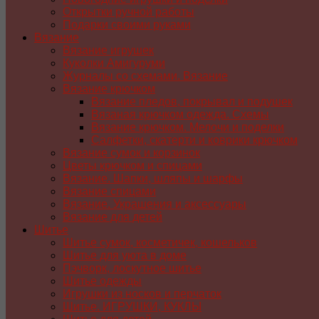
Открытки ручной работы
Подарки своими руками
Вязание
Вязание игрушек
Куколки Амигуруми
Журналы со схемами. Вязание
Вязание крючком
Вязание пледов, покрывал и подушек
Вязаная крючком одежда. Схемы
Вязание крючком. Мелочи и поделки
Салфетки, скатерти и коврики крючком
Вязание сумок и корзинок
Цветы крючком и спицами
Вязание. Шапки, шляпы и шарфы
Вязание спицами
Вязание. Украшения и аксессуары
Вязание для детей
Шитье
Шитье сумок, косметичек, кошельков
Шитье для уюта в доме
Пэчворк, лоскутное шитье
Шитье одежды
Игрушки из носков и перчаток
Шитье. ИГРУШКИ, КУКЛЫ