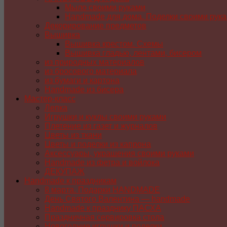
Мыло своими руками
Handmade для дома. Поделки своими рук
Декорирование предметов
Вышивка
Вышивка крестом. Схемы
Вышивка гладью, лентами, бисером
из природных материалов
из бросового материала
из бумаги и картона
Handmade из бисера
Мастер-класс
Лепка
Игрушки и куклы своими руками
Плетение из газет и журналов
Цветы из ткани
Цветы и поделки из капрона
Аксессуары, украшения своими руками
Handmade из фетра и войлока
ДЕКУПАЖ
Handmade к праздникам
8 марта. Подарки HANDMADE
День Святого Валентина — handmade
Handmade к празднику ПАСХA
Праздничная сервировка стола
Новогодние игрушки и поделки