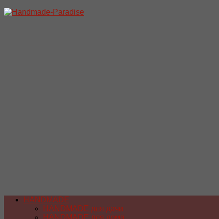
Перейти
к
содержимому
HANDMADE
HANDMADE для дачи
HANDMADE для дома