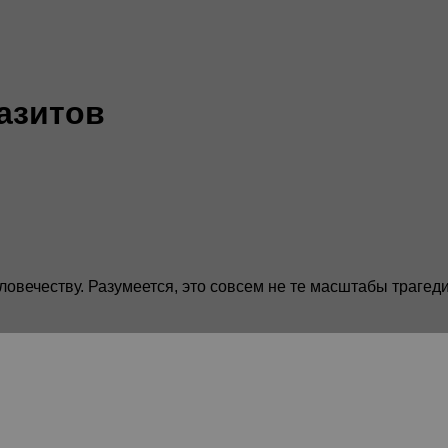
разитов
вечеству. Разумеется, это совсем не те масштабы трагедии