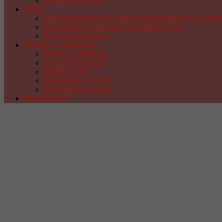
Шитье для детей
Кухня
Кондитерское искусство из марципана и сахарн
Кулинария. Сладкая и красивая кухня
Вкусные рецепты
Красота и Здоровье
Рецепты красоты
Сам себе лекарь
Мода и стиль
Движение и спорт
Здоровое питание
Все рубрики