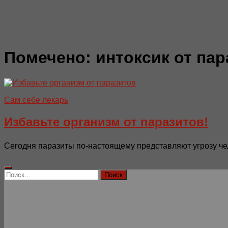
Помечено:
интоксик от па
Сам себе лекарь
Избавьте организм от паразитов!
Сегодня паразиты по-настоящему представляют угрозу чело
Найти: