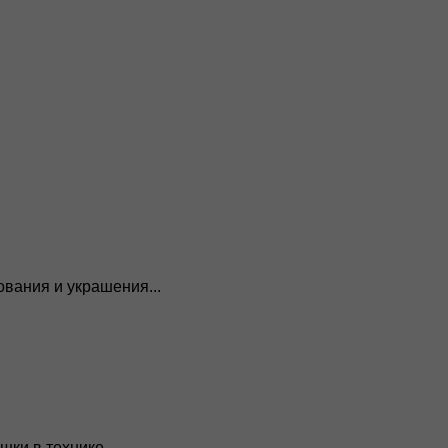
вания и украшения...
ки в технике...