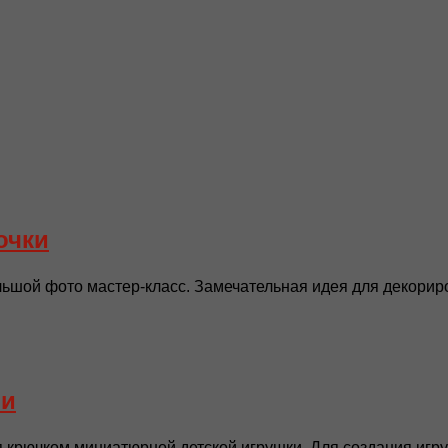
очки
шой фото мастер-класс. Замечательная идея для декориро
ми
 крючком миниатюрной детской игрушки. Для создания игруш