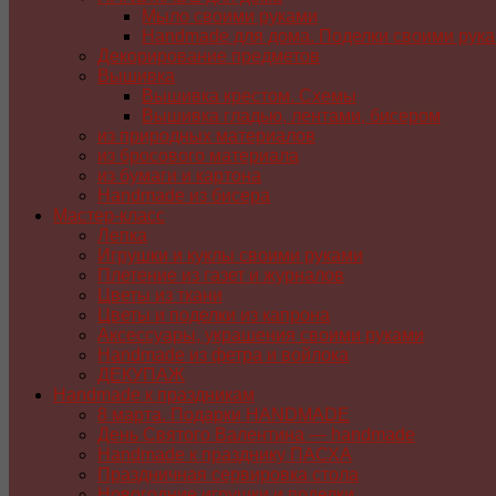
Мыло своими руками
Handmade для дома. Поделки своими рук
Декорирование предметов
Вышивка
Вышивка крестом. Схемы
Вышивка гладью, лентами, бисером
из природных материалов
из бросового материала
из бумаги и картона
Handmade из бисера
Мастер-класс
Лепка
Игрушки и куклы своими руками
Плетение из газет и журналов
Цветы из ткани
Цветы и поделки из капрона
Аксессуары, украшения своими руками
Handmade из фетра и войлока
ДЕКУПАЖ
Handmade к праздникам
8 марта. Подарки HANDMADE
День Святого Валентина — handmade
Handmade к празднику ПАСХA
Праздничная сервировка стола
Новогодние игрушки и поделки