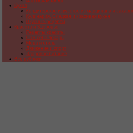
Шитье для детей
Кухня
Кондитерское искусство из марципана и сахарн
Кулинария. Сладкая и красивая кухня
Вкусные рецепты
Красота и Здоровье
Рецепты красоты
Сам себе лекарь
Мода и стиль
Движение и спорт
Здоровое питание
Все рубрики