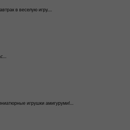
трак в веселую игру....
...
иниатюрные игрушки амигуруми!...