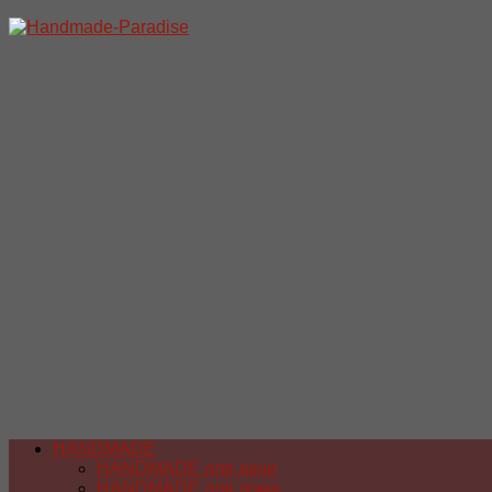
Перейти
к
содержимому
HANDMADE
HANDMADE для дачи
HANDMADE для дома