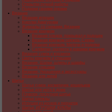
Открытки ручной работы
Подарки своими руками
Вязание
Вязание игрушек
Куколки Амигуруми
Журналы со схемами. Вязание
Вязание крючком
Вязание пледов, покрывал и подушек
Вязаная крючком одежда. Схемы
Вязание крючком. Мелочи и поделки
Салфетки, скатерти и коврики крючком
Вязание сумок и корзинок
Цветы крючком и спицами
Вязание. Шапки, шляпы и шарфы
Вязание спицами
Вязание. Украшения и аксессуары
Вязание для детей
Шитье
Шитье сумок, косметичек, кошельков
Шитье для уюта в доме
Пэчворк, лоскутное шитье
Шитье одежды
Игрушки из носков и перчаток
Шитье. ИГРУШКИ, КУКЛЫ