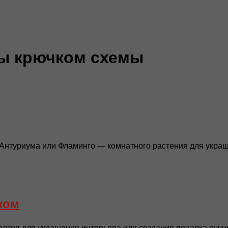
ы крючком схемы
Антуриума или Фламинго — комнатного растения для украше
ком
етов для украшения интерьера или создания подарка ручно