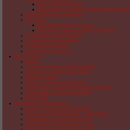
Мыло своими руками
Handmade для дома. Поделки своими рук
Декорирование предметов
Вышивка
Вышивка крестом. Схемы
Вышивка гладью, лентами, бисером
из природных материалов
из бросового материала
из бумаги и картона
Handmade из бисера
Мастер-класс
Лепка
Игрушки и куклы своими руками
Плетение из газет и журналов
Цветы из ткани
Цветы и поделки из капрона
Аксессуары, украшения своими руками
Handmade из фетра и войлока
ДЕКУПАЖ
Handmade к праздникам
8 марта. Подарки HANDMADE
День Святого Валентина — handmade
Handmade к празднику ПАСХA
Праздничная сервировка стола
Новогодние игрушки и поделки