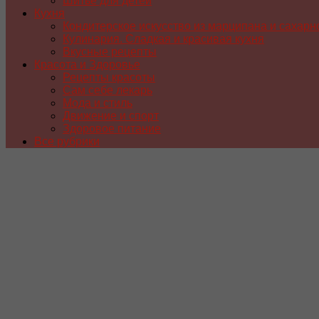
Шитье для детей
Кухня
Кондитерское искусство из марципана и сахарн
Кулинария. Сладкая и красивая кухня
Вкусные рецепты
Красота и Здоровье
Рецепты красоты
Сам себе лекарь
Мода и стиль
Движение и спорт
Здоровое питание
Все рубрики