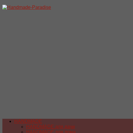
Перейти
к
содержимому
HANDMADE
HANDMADE для дачи
HANDMADE для дома