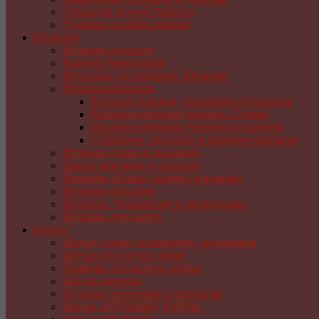
Открытки ручной работы
Подарки своими руками
Вязание
Вязание игрушек
Куколки Амигуруми
Журналы со схемами. Вязание
Вязание крючком
Вязание пледов, покрывал и подушек
Вязаная крючком одежда. Схемы
Вязание крючком. Мелочи и поделки
Салфетки, скатерти и коврики крючком
Вязание сумок и корзинок
Цветы крючком и спицами
Вязание. Шапки, шляпы и шарфы
Вязание спицами
Вязание. Украшения и аксессуары
Вязание для детей
Шитье
Шитье сумок, косметичек, кошельков
Шитье для уюта в доме
Пэчворк, лоскутное шитье
Шитье одежды
Игрушки из носков и перчаток
Шитье. ИГРУШКИ, КУКЛЫ