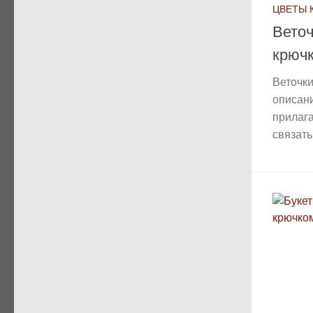
ЦВЕТЫ 
Веточ
крюч
Веточки
описани
прилаг
связать 