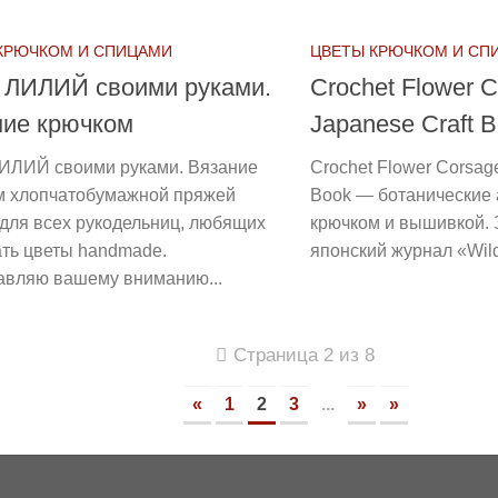
КРЮЧКОМ И СПИЦАМИ
ЦВЕТЫ КРЮЧКОМ И СП
т ЛИЛИЙ своими руками.
Crochet Flower 
ние крючком
Japanese Craft 
ЛИЛИЙ своими руками. Вязание
Crochet Flower Corsag
м хлопчатобумажной пряжей
Book — ботанические
для всех рукодельниц, любящих
крючком и вышивкой.
ать цветы handmade.
японский журнал «Wild 
авляю вашему вниманию...
Страница 2 из 8
«
1
2
3
...
»
»