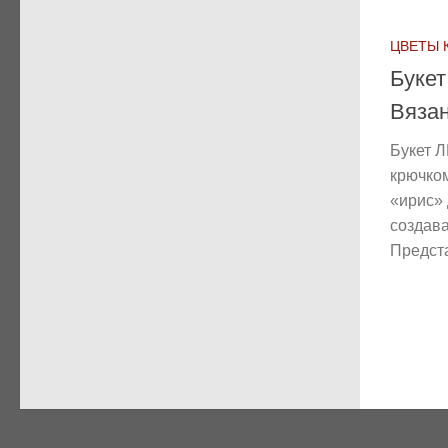
ЦВЕТЫ 
Буке
Вяза
Букет 
крючко
«ирис» 
создав
Предст