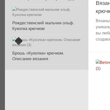
Вяза
крюч
Вязаны
Рождественский мальчик-эльф.
уникаль
Куколка крючком
вы люби
создават
Брошь «Куколка» крючком.
Описание вязания