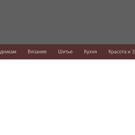
здникам
Вязание
Шитье
Кухня
Красота и 