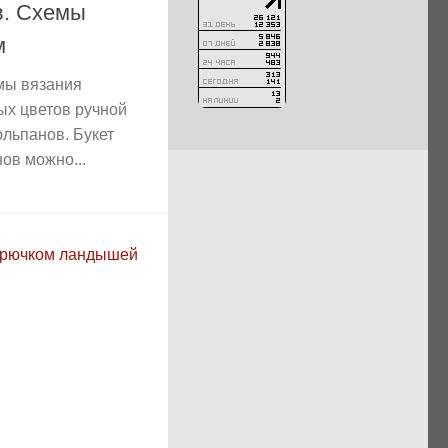
в. Схемы
м
мы вязания
ых цветов ручной
льпанов. Букет
ов можно...