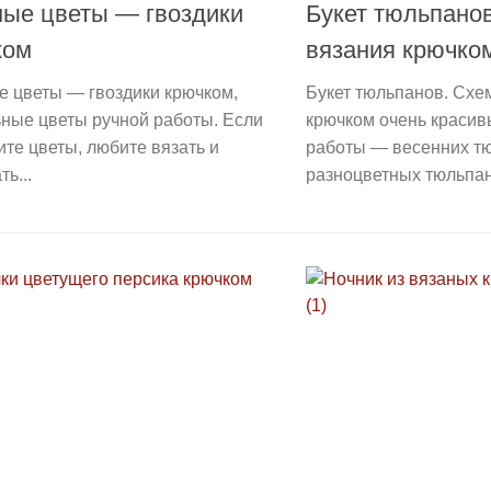
ные цветы — гвоздики
Букет тюльпано
ком
вязания крючко
е цветы — гвоздики крючком,
Букет тюльпанов. Схе
ные цветы ручной работы. Если
крючком очень красив
те цветы, любите вязать и
работы — весенних тю
ь...
разноцветных тюльпан