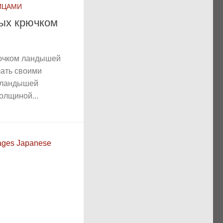
ИЦАМИ
ных крючком
рючком ландышей
лать своими
я ландышей
олщиной...