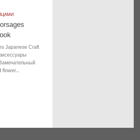
ИЦАМИ
Corsages
Book
es Japanese Craft
 аксессуары
 Замечательный
flower...