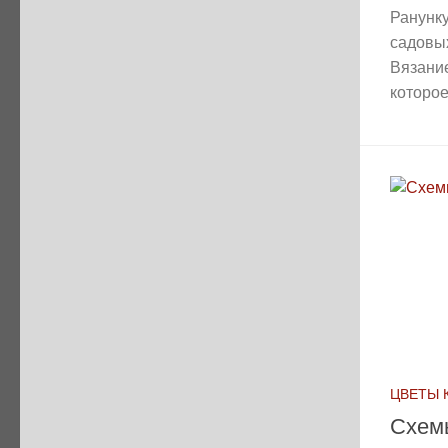
Ранунк
садовых
Вязание
которое.
ЦВЕТЫ 
Схем