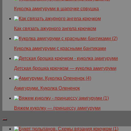
Куколка амигуруми в шапочке совушка
Как связать ажурного ангела крючком
Куколка амигуруми с красными бантиками
Детская брошка крючком — куколка амигуруми
Амигуруми. Куколка Олененок
Вяжем куколку — принцессу амигуруми