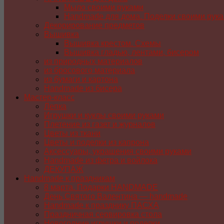
Мыло своими руками
Handmade для дома. Поделки своими рук
Декорирование предметов
Вышивка
Вышивка крестом. Схемы
Вышивка гладью, лентами, бисером
из природных материалов
из бросового материала
из бумаги и картона
Handmade из бисера
Мастер-класс
Лепка
Игрушки и куклы своими руками
Плетение из газет и журналов
Цветы из ткани
Цветы и поделки из капрона
Аксессуары, украшения своими руками
Handmade из фетра и войлока
ДЕКУПАЖ
Handmade к праздникам
8 марта. Подарки HANDMADE
День Святого Валентина — handmade
Handmade к празднику ПАСХA
Праздничная сервировка стола
Новогодние игрушки и поделки