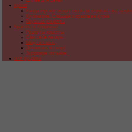
Шитье для детей
Кухня
Кондитерское искусство из марципана и сахарн
Кулинария. Сладкая и красивая кухня
Вкусные рецепты
Красота и Здоровье
Рецепты красоты
Сам себе лекарь
Мода и стиль
Движение и спорт
Здоровое питание
Все рубрики