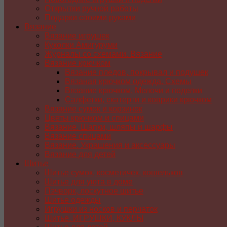
Открытки ручной работы
Подарки своими руками
Вязание
Вязание игрушек
Куколки Амигуруми
Журналы со схемами. Вязание
Вязание крючком
Вязание пледов, покрывал и подушек
Вязаная крючком одежда. Схемы
Вязание крючком. Мелочи и поделки
Салфетки, скатерти и коврики крючком
Вязание сумок и корзинок
Цветы крючком и спицами
Вязание. Шапки, шляпы и шарфы
Вязание спицами
Вязание. Украшения и аксессуары
Вязание для детей
Шитье
Шитье сумок, косметичек, кошельков
Шитье для уюта в доме
Пэчворк, лоскутное шитье
Шитье одежды
Игрушки из носков и перчаток
Шитье. ИГРУШКИ, КУКЛЫ