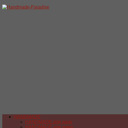
Перейти
к
содержимому
HANDMADE
HANDMADE для дачи
HANDMADE для дома