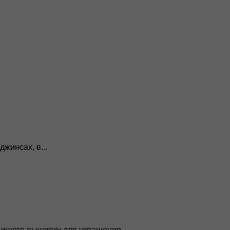
жинсах, в...
ищете вышивку для украшения...