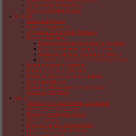
Открытки ручной работы
Подарки своими руками
Вязание
Вязание игрушек
Куколки Амигуруми
Журналы со схемами. Вязание
Вязание крючком
Вязание пледов, покрывал и подушек
Вязаная крючком одежда. Схемы
Вязание крючком. Мелочи и поделки
Салфетки, скатерти и коврики крючком
Вязание сумок и корзинок
Цветы крючком и спицами
Вязание. Шапки, шляпы и шарфы
Вязание спицами
Вязание. Украшения и аксессуары
Вязание для детей
Шитье
Шитье сумок, косметичек, кошельков
Шитье для уюта в доме
Пэчворк, лоскутное шитье
Шитье одежды
Игрушки из носков и перчаток
Шитье. ИГРУШКИ, КУКЛЫ