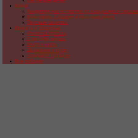
Шитье для детей
Кухня
Кондитерское искусство из марципана и сахарн
Кулинария. Сладкая и красивая кухня
Вкусные рецепты
Красота и Здоровье
Рецепты красоты
Сам себе лекарь
Мода и стиль
Движение и спорт
Здоровое питание
Все рубрики