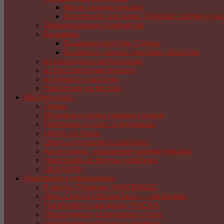
Мыло своими руками
Handmade для дома. Поделки своими рук
Декорирование предметов
Вышивка
Вышивка крестом. Схемы
Вышивка гладью, лентами, бисером
из природных материалов
из бросового материала
из бумаги и картона
Handmade из бисера
Мастер-класс
Лепка
Игрушки и куклы своими руками
Плетение из газет и журналов
Цветы из ткани
Цветы и поделки из капрона
Аксессуары, украшения своими руками
Handmade из фетра и войлока
ДЕКУПАЖ
Handmade к праздникам
8 марта. Подарки HANDMADE
День Святого Валентина — handmade
Handmade к празднику ПАСХA
Праздничная сервировка стола
Новогодние игрушки и поделки