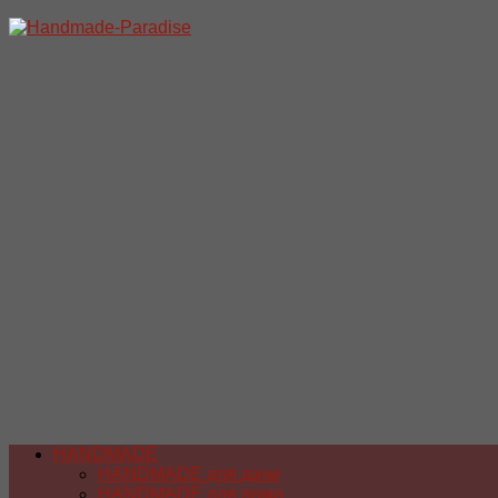
Перейти
к
содержимому
HANDMADE
HANDMADE для дачи
HANDMADE для дома