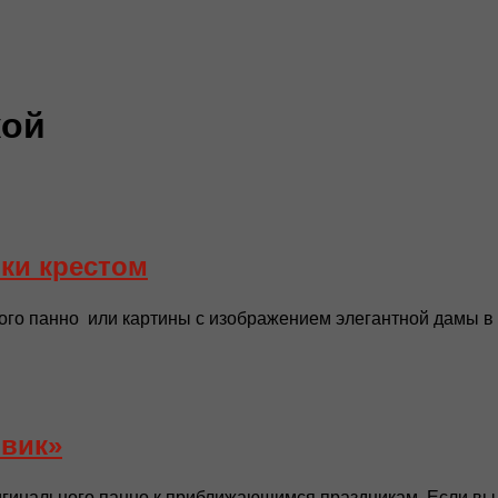
кой
ки крестом
о панно или картины с изображением элегантной дамы в д
вик»
гинального панно к приближающимся праздникам. Если вы 