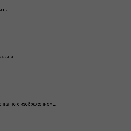
ть...
ки и...
 панно с изображением...