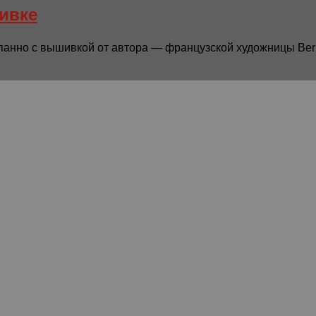
ивке
но с вышивкой от автора — французской художницы Bernit