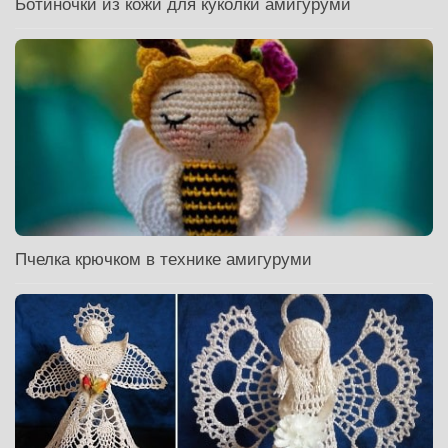
Ботиночки из кожи для куколки амигуруми
Пчелка крючком в технике амигуруми