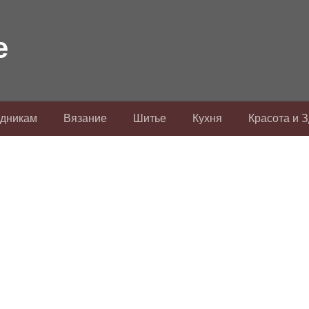
здникам
Вязание
Шитье
Кухня
Красота и 