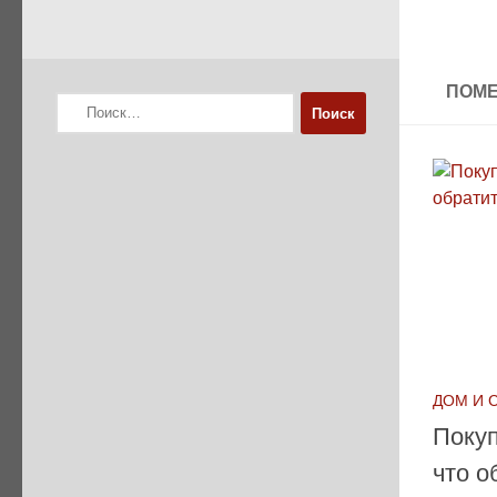
ПОМЕ
Найти:
ДОМ И 
Покуп
что о