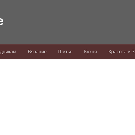
здникам
Вязание
Шитье
Кухня
Красота и 