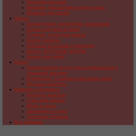
Вязание спицами
Вязание. Украшения и аксессуары
Вязание для детей
Шитье
Шитье сумок, косметичек, кошельков
Шитье для уюта в доме
Пэчворк, лоскутное шитье
Шитье одежды
Игрушки из носков и перчаток
Шитье. ИГРУШКИ, КУКЛЫ
Шитье для детей
Кухня
Кондитерское искусство из марципана и
сахарной мастики
Кулинария. Сладкая и красивая кухня
Вкусные рецепты
Красота и Здоровье
Рецепты красоты
Сам себе лекарь
Мода и стиль
Движение и спорт
Здоровое питание
Все рубрики