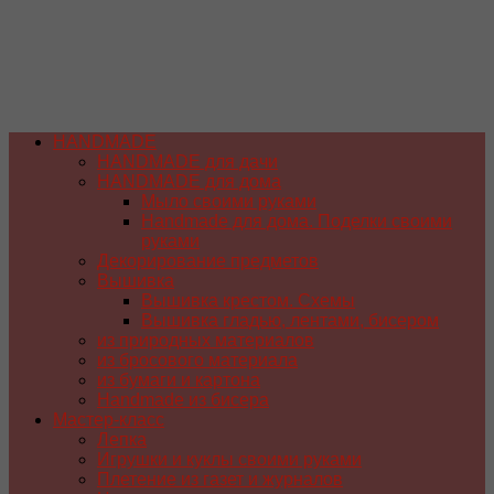
HANDMADE
HANDMADE для дачи
HANDMADE для дома
Мыло своими руками
Handmade для дома. Поделки своими
руками
Декорирование предметов
Вышивка
Вышивка крестом. Схемы
Вышивка гладью, лентами, бисером
из природных материалов
из бросового материала
из бумаги и картона
Handmade из бисера
Мастер-класс
Лепка
Игрушки и куклы своими руками
Плетение из газет и журналов