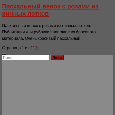
Пасхальный венок с розами из
яичных лотков
Пасхальный венок с розами из яичных лотков.
Публикация для рубрики handmade из бросового
материала. Очень красивый пасхальный...
Страница 1 из 2
1
2
»
Найти: