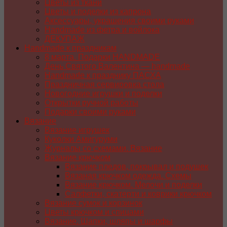
Цветы из ткани
Цветы и поделки из капрона
Аксессуары, украшения своими руками
Handmade из фетра и войлока
ДЕКУПАЖ
Handmade к праздникам
8 марта. Подарки HANDMADE
День Святого Валентина — handmade
Handmade к празднику ПАСХA
Праздничная сервировка стола
Новогодние игрушки и поделки
Открытки ручной работы
Подарки своими руками
Вязание
Вязание игрушек
Куколки Амигуруми
Журналы со схемами. Вязание
Вязание крючком
Вязание пледов, покрывал и подушек
Вязаная крючком одежда. Схемы
Вязание крючком. Мелочи и поделки
Салфетки, скатерти и коврики крючком
Вязание сумок и корзинок
Цветы крючком и спицами
Вязание. Шапки, шляпы и шарфы