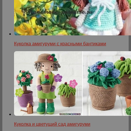
Куколка амигуруми с красными бантиками
Куколка и цветущий сад амигуруми