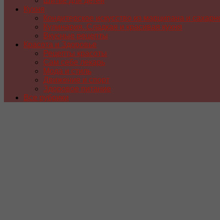
Шитье для детей
Кухня
Кондитерское искусство из марципана и сахарн
Кулинария. Сладкая и красивая кухня
Вкусные рецепты
Красота и Здоровье
Рецепты красоты
Сам себе лекарь
Мода и стиль
Движение и спорт
Здоровое питание
Все рубрики