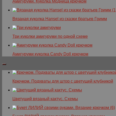
Амигуруми. Куколка Модница крючком
Вязаная куколка Hansel из сказки братьев Гримм
Три куколки амигуруми по одной схеме
Амигуруми куколка Candy Doll крючком
Крючком. Подхваты для штор с цветущей клубникой
Цветущий вязаный кактус. Схемы