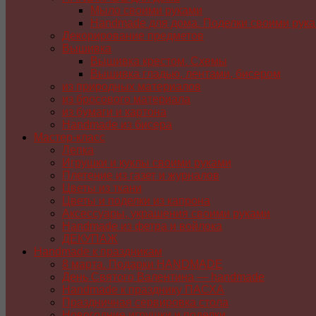
Мыло своими руками
Handmade для дома. Поделки своими рук
Декорирование предметов
Вышивка
Вышивка крестом. Схемы
Вышивка гладью, лентами, бисером
из природных материалов
из бросового материала
из бумаги и картона
Handmade из бисера
Мастер-класс
Лепка
Игрушки и куклы своими руками
Плетение из газет и журналов
Цветы из ткани
Цветы и поделки из капрона
Аксессуары, украшения своими руками
Handmade из фетра и войлока
ДЕКУПАЖ
Handmade к праздникам
8 марта. Подарки HANDMADE
День Святого Валентина — handmade
Handmade к празднику ПАСХA
Праздничная сервировка стола
Новогодние игрушки и поделки