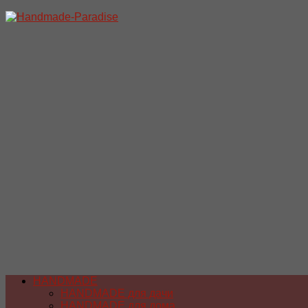
Перейти
к
содержимому
HANDMADE
HANDMADE для дачи
HANDMADE для дома