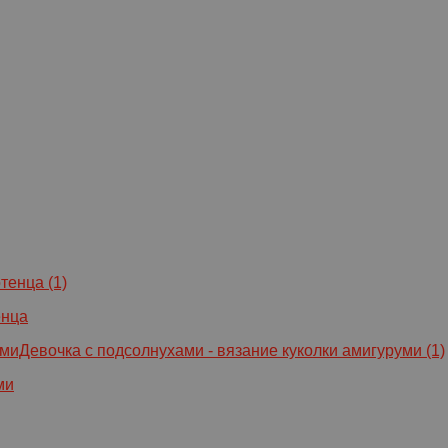
енца
ми