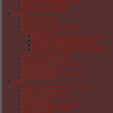
Открытки ручной работы
Подарки своими руками
Вязание
Вязание игрушек
Куколки Амигуруми
Журналы со схемами. Вязание
Вязание крючком
Вязание пледов, покрывал и подушек
Вязаная крючком одежда. Схемы
Вязание крючком. Мелочи и поделки
Салфетки, скатерти и коврики крючком
Вязание сумок и корзинок
Цветы крючком и спицами
Вязание. Шапки, шляпы и шарфы
Вязание спицами
Вязание. Украшения и аксессуары
Вязание для детей
Шитье
Шитье сумок, косметичек, кошельков
Шитье для уюта в доме
Пэчворк, лоскутное шитье
Шитье одежды
Игрушки из носков и перчаток
Шитье. ИГРУШКИ, КУКЛЫ