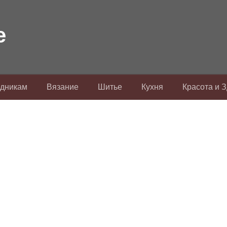
здникам
Вязание
Шитье
Кухня
Красота и 