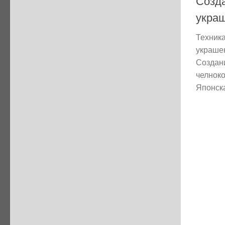
Созда
укра
Техника
украше
Создан
челноко
Японска