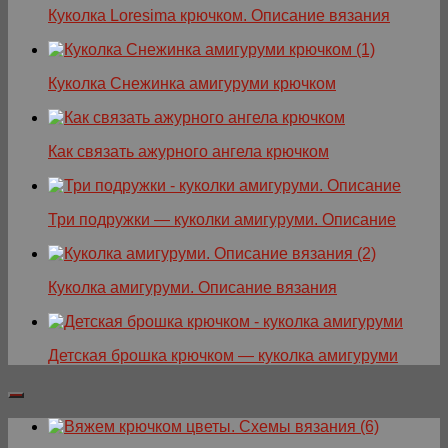
Куколка Loresima крючком. Описание вязания
Куколка Снежинка амигуруми крючком
Как связать ажурного ангела крючком
Три подружки — куколки амигуруми. Описание
Куколка амигуруми. Описание вязания
Детская брошка крючком — куколка амигуруми