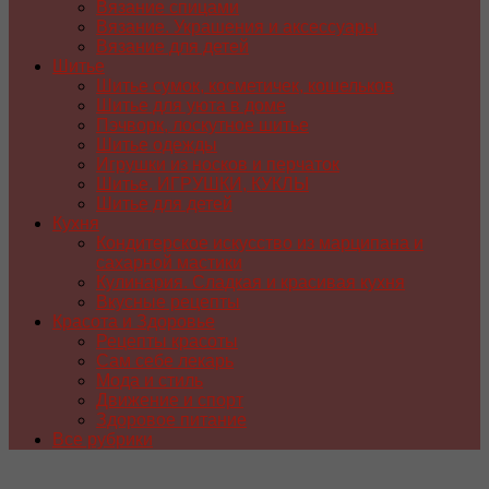
Вязание спицами
Вязание. Украшения и аксессуары
Вязание для детей
Шитье
Шитье сумок, косметичек, кошельков
Шитье для уюта в доме
Пэчворк, лоскутное шитье
Шитье одежды
Игрушки из носков и перчаток
Шитье. ИГРУШКИ, КУКЛЫ
Шитье для детей
Кухня
Кондитерское искусство из марципана и
сахарной мастики
Кулинария. Сладкая и красивая кухня
Вкусные рецепты
Красота и Здоровье
Рецепты красоты
Сам себе лекарь
Мода и стиль
Движение и спорт
Здоровое питание
Все рубрики