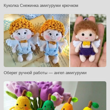
Куколка Снежинка амигуруми крючком
Оберег ручной работы — ангел амигуруми