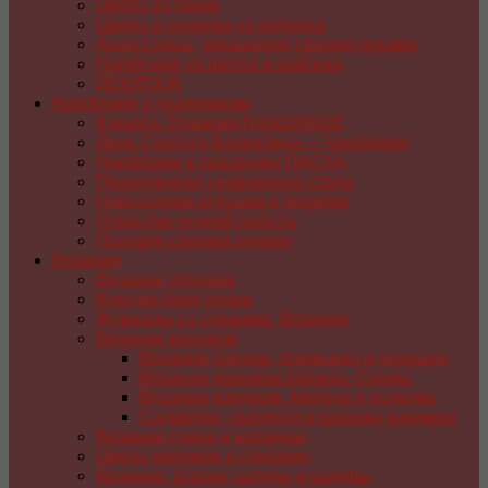
Цветы из ткани
Цветы и поделки из капрона
Аксессуары, украшения своими руками
Handmade из фетра и войлока
ДЕКУПАЖ
Handmade к праздникам
8 марта. Подарки HANDMADE
День Святого Валентина — handmade
Handmade к празднику ПАСХA
Праздничная сервировка стола
Новогодние игрушки и поделки
Открытки ручной работы
Подарки своими руками
Вязание
Вязание игрушек
Куколки Амигуруми
Журналы со схемами. Вязание
Вязание крючком
Вязание пледов, покрывал и подушек
Вязаная крючком одежда. Схемы
Вязание крючком. Мелочи и поделки
Салфетки, скатерти и коврики крючком
Вязание сумок и корзинок
Цветы крючком и спицами
Вязание. Шапки, шляпы и шарфы