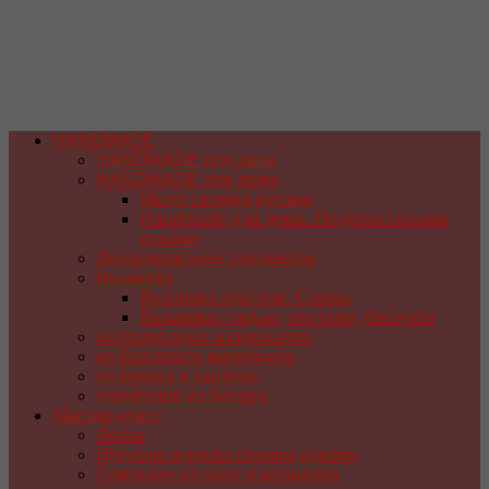
HANDMADE
HANDMADE для дачи
HANDMADE для дома
Мыло своими руками
Handmade для дома. Поделки своими
руками
Декорирование предметов
Вышивка
Вышивка крестом. Схемы
Вышивка гладью, лентами, бисером
из природных материалов
из бросового материала
из бумаги и картона
Handmade из бисера
Мастер-класс
Лепка
Игрушки и куклы своими руками
Плетение из газет и журналов