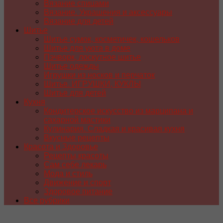
Вязание спицами
Вязание. Украшения и аксессуары
Вязание для детей
Шитье
Шитье сумок, косметичек, кошельков
Шитье для уюта в доме
Пэчворк, лоскутное шитье
Шитье одежды
Игрушки из носков и перчаток
Шитье. ИГРУШКИ, КУКЛЫ
Шитье для детей
Кухня
Кондитерское искусство из марципана и
сахарной мастики
Кулинария. Сладкая и красивая кухня
Вкусные рецепты
Красота и Здоровье
Рецепты красоты
Сам себе лекарь
Мода и стиль
Движение и спорт
Здоровое питание
Все рубрики