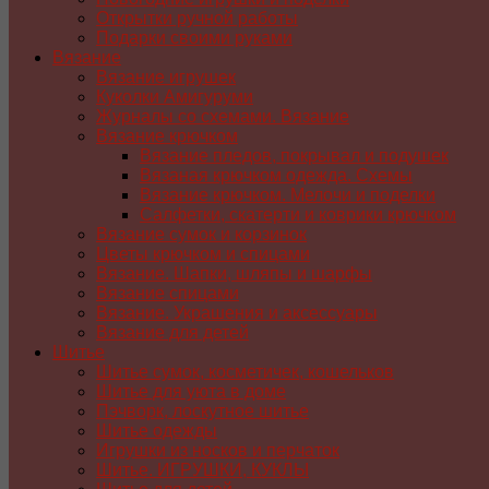
Открытки ручной работы
Подарки своими руками
Вязание
Вязание игрушек
Куколки Амигуруми
Журналы со схемами. Вязание
Вязание крючком
Вязание пледов, покрывал и подушек
Вязаная крючком одежда. Схемы
Вязание крючком. Мелочи и поделки
Салфетки, скатерти и коврики крючком
Вязание сумок и корзинок
Цветы крючком и спицами
Вязание. Шапки, шляпы и шарфы
Вязание спицами
Вязание. Украшения и аксессуары
Вязание для детей
Шитье
Шитье сумок, косметичек, кошельков
Шитье для уюта в доме
Пэчворк, лоскутное шитье
Шитье одежды
Игрушки из носков и перчаток
Шитье. ИГРУШКИ, КУКЛЫ