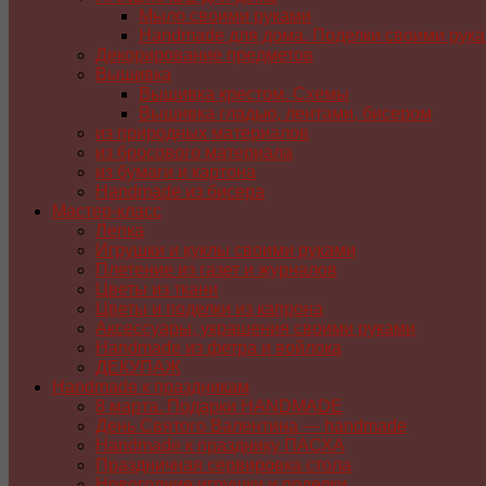
Мыло своими руками
Handmade для дома. Поделки своими рук
Декорирование предметов
Вышивка
Вышивка крестом. Схемы
Вышивка гладью, лентами, бисером
из природных материалов
из бросового материала
из бумаги и картона
Handmade из бисера
Мастер-класс
Лепка
Игрушки и куклы своими руками
Плетение из газет и журналов
Цветы из ткани
Цветы и поделки из капрона
Аксессуары, украшения своими руками
Handmade из фетра и войлока
ДЕКУПАЖ
Handmade к праздникам
8 марта. Подарки HANDMADE
День Святого Валентина — handmade
Handmade к празднику ПАСХA
Праздничная сервировка стола
Новогодние игрушки и поделки