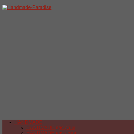
Перейти
к
содержимому
HANDMADE
HANDMADE для дачи
HANDMADE для дома