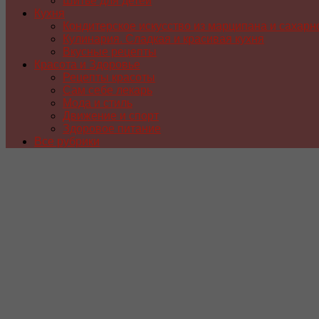
Шитье для детей
Кухня
Кондитерское искусство из марципана и сахарн
Кулинария. Сладкая и красивая кухня
Вкусные рецепты
Красота и Здоровье
Рецепты красоты
Сам себе лекарь
Мода и стиль
Движение и спорт
Здоровое питание
Все рубрики