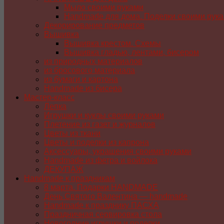
Мыло своими руками
Handmade для дома. Поделки своими рук
Декорирование предметов
Вышивка
Вышивка крестом. Схемы
Вышивка гладью, лентами, бисером
из природных материалов
из бросового материала
из бумаги и картона
Handmade из бисера
Мастер-класс
Лепка
Игрушки и куклы своими руками
Плетение из газет и журналов
Цветы из ткани
Цветы и поделки из капрона
Аксессуары, украшения своими руками
Handmade из фетра и войлока
ДЕКУПАЖ
Handmade к праздникам
8 марта. Подарки HANDMADE
День Святого Валентина — handmade
Handmade к празднику ПАСХA
Праздничная сервировка стола
Новогодние игрушки и поделки