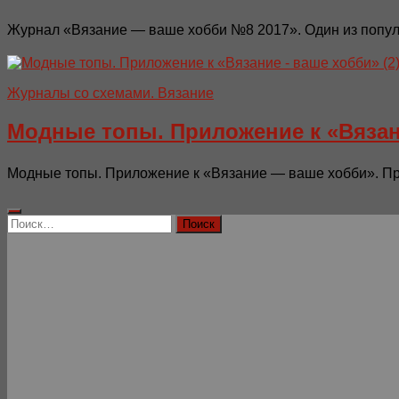
Журнал «Вязание — ваше хобби №8 2017». Один из популя
Журналы со схемами. Вязание
Модные топы. Приложение к «Вяза
Модные топы. Приложение к «Вязание — ваше хобби». При
Найти: