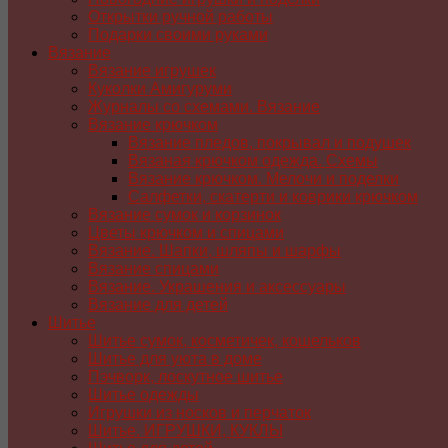
Открытки ручной работы
Подарки своими руками
Вязание
Вязание игрушек
Куколки Амигуруми
Журналы со схемами. Вязание
Вязание крючком
Вязание пледов, покрывал и подушек
Вязаная крючком одежда. Схемы
Вязание крючком. Мелочи и поделки
Салфетки, скатерти и коврики крючком
Вязание сумок и корзинок
Цветы крючком и спицами
Вязание. Шапки, шляпы и шарфы
Вязание спицами
Вязание. Украшения и аксессуары
Вязание для детей
Шитье
Шитье сумок, косметичек, кошельков
Шитье для уюта в доме
Пэчворк, лоскутное шитье
Шитье одежды
Игрушки из носков и перчаток
Шитье. ИГРУШКИ, КУКЛЫ