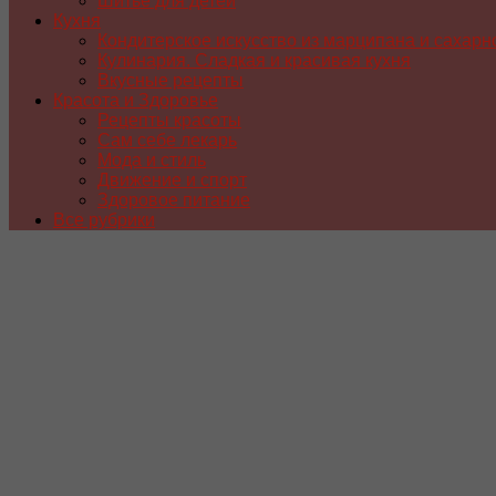
Шитье для детей
Кухня
Кондитерское искусство из марципана и сахарн
Кулинария. Сладкая и красивая кухня
Вкусные рецепты
Красота и Здоровье
Рецепты красоты
Сам себе лекарь
Мода и стиль
Движение и спорт
Здоровое питание
Все рубрики