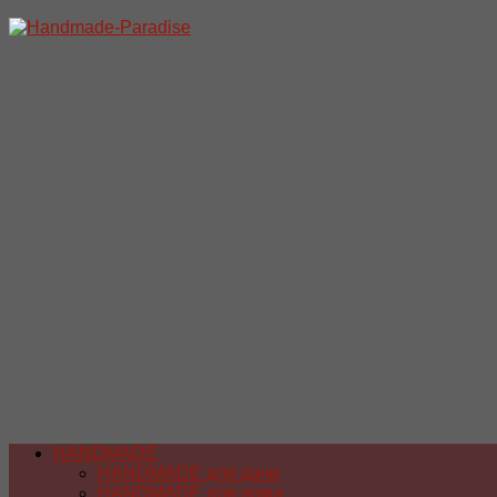
Перейти
к
содержимому
HANDMADE
HANDMADE для дачи
HANDMADE для дома