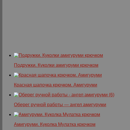
Подружки. Куколки амигуруми крючком
Красная шапочка крючком. Амигуруми
Оберег ручной работы — ангел амигуруми
Амигуруми. Куколка Мулатка крючком