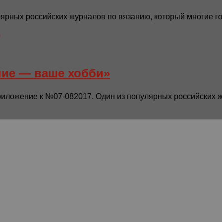
рных российских журналов по вязанию, который многие го
ние — ваше хобби»
ложение к №07-082017. Один из популярных российских жу