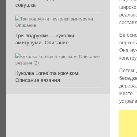
совушка
широко
реальн
состав
Ее осно
Три подружки — куколки
амигуруми. Описание
верхней
Она ну
констру
Потом 
Куколка Loresima крючком.
беседк
Описание вязания
дерева
место 
устраив