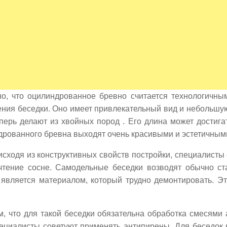
но, что оцилиндрованное бревно считается технологичн
ния беседки. Оно имеет привлекательный вид и небольшую 
перь делают из хвойных пород . Его длина может достигат
дрованного бревна выходят очень красивыми и эстетичным
исходя из конструктивных свойств постройки, специалисты
чтение сосне. Самодельные беседки возводят обычно ст
 является материалом, который трудно демонтировать. Эт
, что для такой беседки обязательна обработка смесями 
ециалисты советуют применять антипирены. Для беседок 