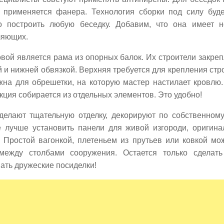
 применяется фанера. Технология сборки под силу буде
о построить любую беседку. Добавим, что она имеет н
ляющих.
вой является рама из опорных балок. Их строители закре
 и нижней обвязкой. Верхняя требуется для крепления стр
жна для обрешетки, на которую мастер настилает кровлю.
кция собирается из отдельных элементов. Это удобно!
делают тщательную отделку, декорируют по собственному
е лучше установить панели для живой изгороди, оригин
. Простой вагонкой, плетеньем из прутьев или ковкой мо
между столбами сооружения. Остается только сделат
ать дружеские посиделки!