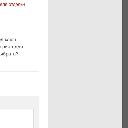
од ключ —
териал для
выбрать?