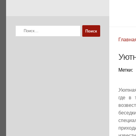
Найти:
Главна
Уютн
Метки:
Уютная
где в 
возвес
беседки
специа
приход
известн