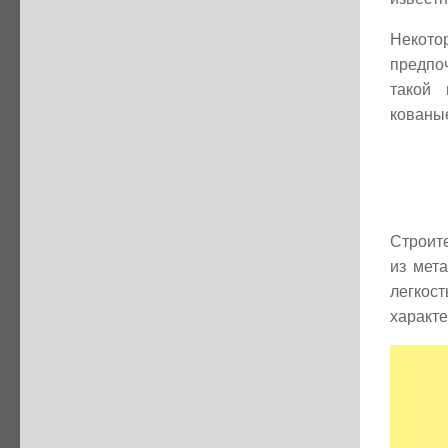
Некот
предпоч
такой 
кованые
Строите
из мет
легкост
характе