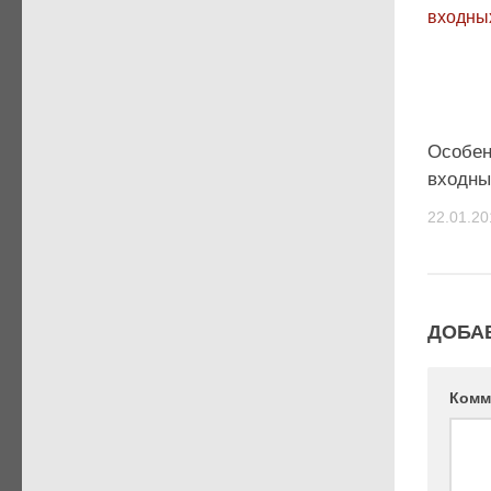
Особен
входны
22.01.20
ДОБА
Комм