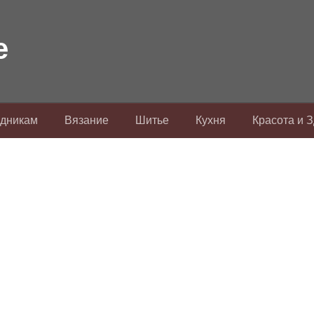
здникам
Вязание
Шитье
Кухня
Красота и 