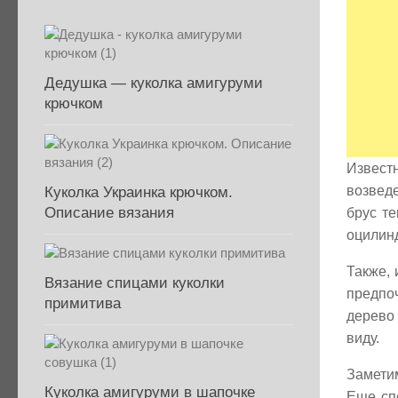
Дедушка — куколка амигуруми
крючком
Извест
возведе
Куколка Украинка крючком.
Описание вязания
брус те
оцилин
Также, 
Вязание спицами куколки
предпо
примитива
дерево
виду.
Заметим
Куколка амигуруми в шапочке
Еще сп