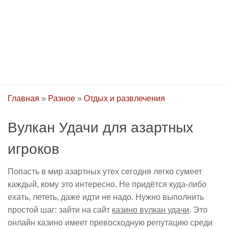
Главная
»
Разное
»
Отдых и развлечения
Вулкан Удачи для азартных
игроков
Попасть в мир азартных утех сегодня легко сумеет
каждый, кому это интересно. Не придётся куда-либо
ехать, лететь, даже идти не надо. Нужно выполнить
простой шаг: зайти на сайт
казино вулкан удачи
. Это
онлайн казино имеет превосходную репутацию среди