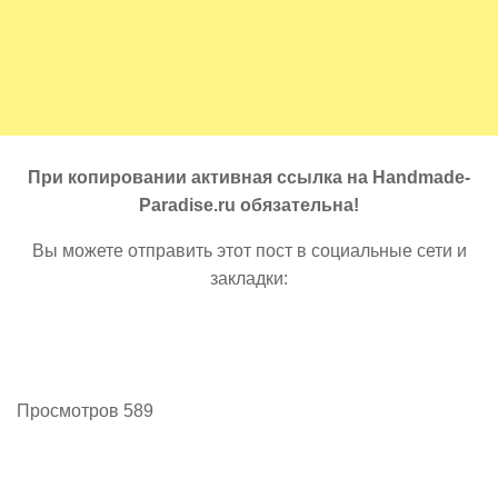
При копировании активная ссылка на Handmade-
Paradise.ru обязательна!
Вы можете отправить этот пост в социальные сети и
закладки:
Просмотров 589