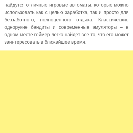
найдутся отличные игровые автоматы, которые можно
использовать как с целью заработка, так и просто для
беззаботного, полноценного отдыха. Классические
однорукие бандиты и современные эмуляторы – в
одном месте геймер легко найдёт всё то, что его может
заинтересовать в ближайшее время.