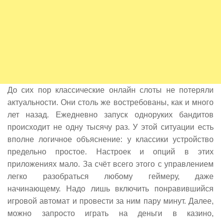
До сих пор классические онлайн слоты не потеряли
актуальности. Они столь же востребованы, как и много
лет назад. Ежедневно запуск одноруких бандитов
происходит не одну тысячу раз. У этой ситуации есть
вполне логичное объяснение: у классики устройство
предельно простое. Настроек и опций в этих
приложениях мало. За счёт всего этого с управлением
легко разобраться любому геймеру, даже
начинающему. Надо лишь включить понравившийся
игровой автомат и провести за ним пару минут. Далее,
можно запросто играть на деньги в казино,