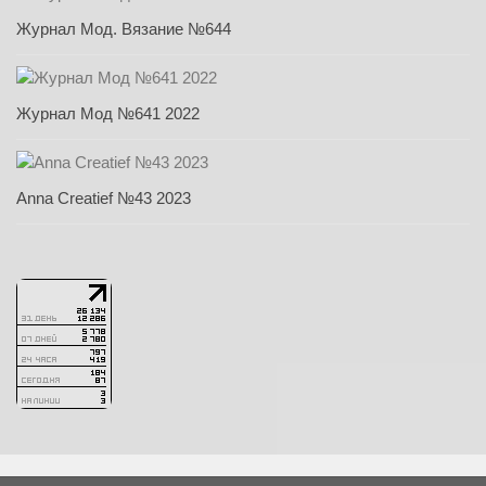
Журнал Мод. Вязание №644
Журнал Мод №641 2022
Anna Creatief №43 2023