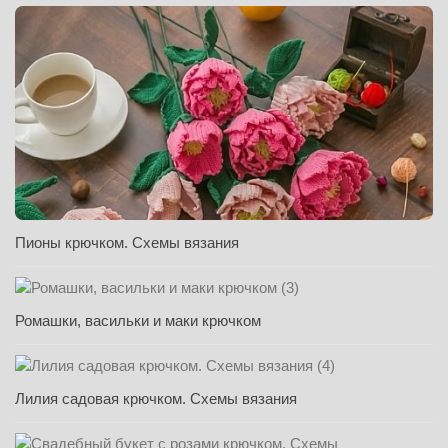
Пионы крючком. Схемы вязания
Ромашки, васильки и маки крючком
Лилия садовая крючком. Схемы вязания