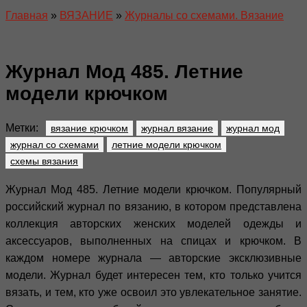
Главная
»
ВЯЗАНИЕ
»
Журналы со схемами. Вязание
Журнал Мод 485. Летние
модели крючком
Метки:
вязание крючком
журнал вязание
журнал мод
журнал со схемами
летние модели крючком
схемы вязания
Журнал Мод 485. Летние модели крючком. Популярный
российский журнал по вязанию, в котором представлена
коллекция авторских женских моделей одежды и
аксессуаров, выполненных на спицах и крючком. В
каждом номере журнала — авторские эксклюзивные
модели. Журнал будет интересен тем, кто только учится
вязать, и тем, кто уже освоил это увлекательное занятие.