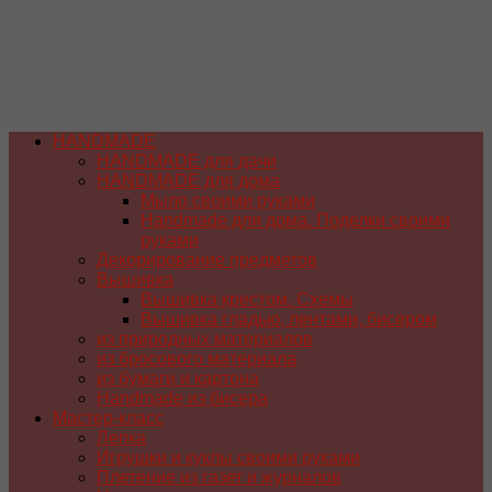
HANDMADE
HANDMADE для дачи
HANDMADE для дома
Мыло своими руками
Handmade для дома. Поделки своими
руками
Декорирование предметов
Вышивка
Вышивка крестом. Схемы
Вышивка гладью, лентами, бисером
из природных материалов
из бросового материала
из бумаги и картона
Handmade из бисера
Мастер-класс
Лепка
Игрушки и куклы своими руками
Плетение из газет и журналов