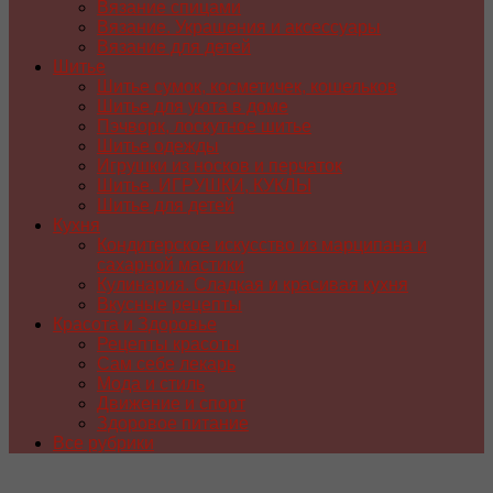
Вязание спицами
Вязание. Украшения и аксессуары
Вязание для детей
Шитье
Шитье сумок, косметичек, кошельков
Шитье для уюта в доме
Пэчворк, лоскутное шитье
Шитье одежды
Игрушки из носков и перчаток
Шитье. ИГРУШКИ, КУКЛЫ
Шитье для детей
Кухня
Кондитерское искусство из марципана и
сахарной мастики
Кулинария. Сладкая и красивая кухня
Вкусные рецепты
Красота и Здоровье
Рецепты красоты
Сам себе лекарь
Мода и стиль
Движение и спорт
Здоровое питание
Все рубрики