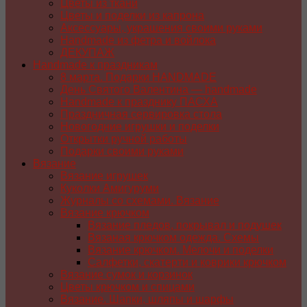
Цветы из ткани
Цветы и поделки из капрона
Аксессуары, украшения своими руками
Handmade из фетра и войлока
ДЕКУПАЖ
Handmade к праздникам
8 марта. Подарки HANDMADE
День Святого Валентина — handmade
Handmade к празднику ПАСХA
Праздничная сервировка стола
Новогодние игрушки и поделки
Открытки ручной работы
Подарки своими руками
Вязание
Вязание игрушек
Куколки Амигуруми
Журналы со схемами. Вязание
Вязание крючком
Вязание пледов, покрывал и подушек
Вязаная крючком одежда. Схемы
Вязание крючком. Мелочи и поделки
Салфетки, скатерти и коврики крючком
Вязание сумок и корзинок
Цветы крючком и спицами
Вязание. Шапки, шляпы и шарфы