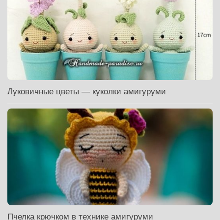
Луковичные цветы — куколки амигуруми
Пчелка крючком в технике амигуруми