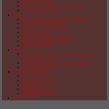
Вязание спицами
Вязание. Украшения и аксессуары
Вязание для детей
Шитье
Шитье сумок, косметичек, кошельков
Шитье для уюта в доме
Пэчворк, лоскутное шитье
Шитье одежды
Игрушки из носков и перчаток
Шитье. ИГРУШКИ, КУКЛЫ
Шитье для детей
Кухня
Кондитерское искусство из марципана и
сахарной мастики
Кулинария. Сладкая и красивая кухня
Вкусные рецепты
Красота и Здоровье
Рецепты красоты
Сам себе лекарь
Мода и стиль
Движение и спорт
Здоровое питание
Все рубрики