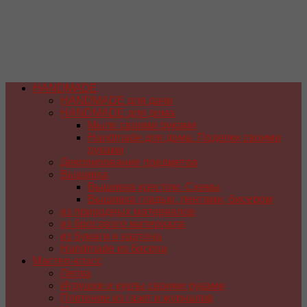
HANDMADE
HANDMADE для дачи
HANDMADE для дома
Мыло своими руками
Handmade для дома. Поделки своими
руками
Декорирование предметов
Вышивка
Вышивка крестом. Схемы
Вышивка гладью, лентами, бисером
из природных материалов
из бросового материала
из бумаги и картона
Handmade из бисера
Мастер-класс
Лепка
Игрушки и куклы своими руками
Плетение из газет и журналов