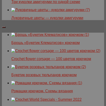
Три куколки амигуруми по одной схеме
Луковичные цветы — куколки амигуруми
Брошь «Букетик Клематисов» крючком
Crochet flower corsage — 100 цветов крючком
Букетик розовых тюльпанов крючком
Ромашки крючком. Схемы вязания