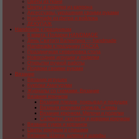
Цветы из ткани
Цветы и поделки из капрона
Аксессуары, украшения своими руками
Handmade из фетра и войлока
ДЕКУПАЖ
Handmade к праздникам
8 марта. Подарки HANDMADE
День Святого Валентина — handmade
Handmade к празднику ПАСХA
Праздничная сервировка стола
Новогодние игрушки и поделки
Открытки ручной работы
Подарки своими руками
Вязание
Вязание игрушек
Куколки Амигуруми
Журналы со схемами. Вязание
Вязание крючком
Вязание пледов, покрывал и подушек
Вязаная крючком одежда. Схемы
Вязание крючком. Мелочи и поделки
Салфетки, скатерти и коврики крючком
Вязание сумок и корзинок
Цветы крючком и спицами
Вязание. Шапки, шляпы и шарфы