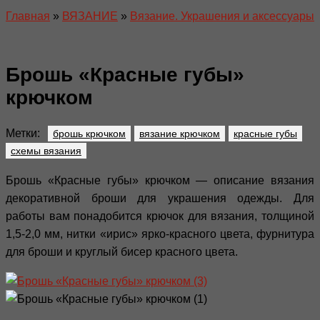
Главная
»
ВЯЗАНИЕ
»
Вязание. Украшения и аксессуары
Брошь «Красные губы»
крючком
Метки:
брошь крючком
вязание крючком
красные губы
схемы вязания
Брошь «Красные губы» крючком — описание вязания
декоративной броши для украшения одежды. Для
работы вам понадобится крючок для вязания, толщиной
1,5-2,0 мм, нитки «ирис» ярко-красного цвета, фурнитура
для броши и круглый бисер красного цвета.