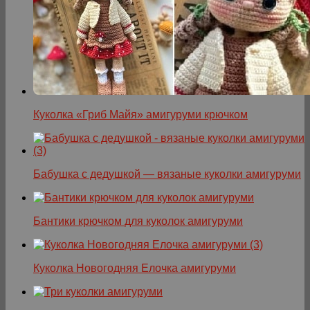
Куколка «Гриб Майя» амигуруми крючком
Бабушка с дедушкой — вязаные куколки амигуруми
Бантики крючком для куколок амигуруми
Куколка Новогодняя Елочка амигуруми