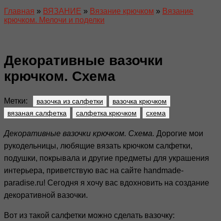
Главная
»
ВЯЗАНИЕ
»
Вязание крючком
»
Вязание
крючком. Мелочи и поделки
Декоративные вазочки
крючком. Схема
Метки:
вазочка из салфетки
вазочка крючком
вязаная салфетка
салфетка крючком
схема
Декоративные вазочки крючком. Схема.
Дорогие мои
рукодельницы, любящие вязать крючком салфетки,
подушки, покрывала и другие предметы для украшения
интерьера, приветствую вас на сайте handmade-
paradise.ru! Сегодня я хочу вас вдохновить на создание
декоративной вазочки.
Вот из такой салфетки можно сделать вазочку: