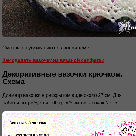
Смотрите публикацию по данной теме:
Как сделать вазочку из вязаной салфетки
Декоративные вазочки крючком.
Схема
Диаметр вазочки в раскрытом виде около 27 см. Для
работы потребуется 100 гр. х/б ниток, крючок №1,5.