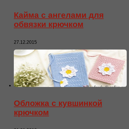
Кайма с ангелами для
обвязки крючком
27.12.2015
Обложка с кувшинкой
крючком