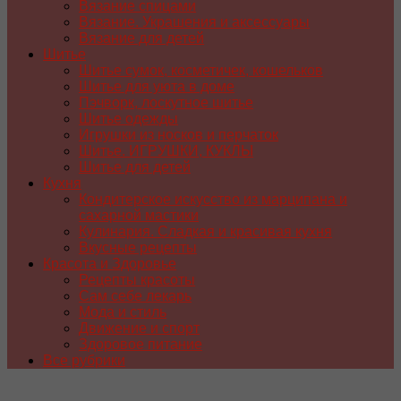
Вязание спицами
Вязание. Украшения и аксессуары
Вязание для детей
Шитье
Шитье сумок, косметичек, кошельков
Шитье для уюта в доме
Пэчворк, лоскутное шитье
Шитье одежды
Игрушки из носков и перчаток
Шитье. ИГРУШКИ, КУКЛЫ
Шитье для детей
Кухня
Кондитерское искусство из марципана и
сахарной мастики
Кулинария. Сладкая и красивая кухня
Вкусные рецепты
Красота и Здоровье
Рецепты красоты
Сам себе лекарь
Мода и стиль
Движение и спорт
Здоровое питание
Все рубрики