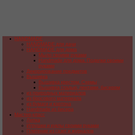
HANDMADE
HANDMADE для дачи
HANDMADE для дома
Мыло своими руками
Handmade для дома. Поделки своими
руками
Декорирование предметов
Вышивка
Вышивка крестом. Схемы
Вышивка гладью, лентами, бисером
из природных материалов
из бросового материала
из бумаги и картона
Handmade из бисера
Мастер-класс
Лепка
Игрушки и куклы своими руками
Плетение из газет и журналов