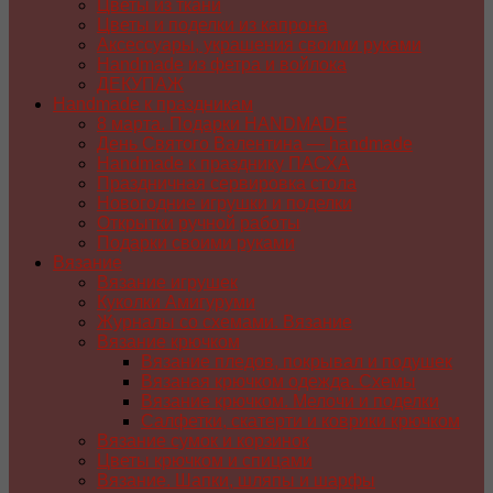
Цветы из ткани
Цветы и поделки из капрона
Аксессуары, украшения своими руками
Handmade из фетра и войлока
ДЕКУПАЖ
Handmade к праздникам
8 марта. Подарки HANDMADE
День Святого Валентина — handmade
Handmade к празднику ПАСХA
Праздничная сервировка стола
Новогодние игрушки и поделки
Открытки ручной работы
Подарки своими руками
Вязание
Вязание игрушек
Куколки Амигуруми
Журналы со схемами. Вязание
Вязание крючком
Вязание пледов, покрывал и подушек
Вязаная крючком одежда. Схемы
Вязание крючком. Мелочи и поделки
Салфетки, скатерти и коврики крючком
Вязание сумок и корзинок
Цветы крючком и спицами
Вязание. Шапки, шляпы и шарфы