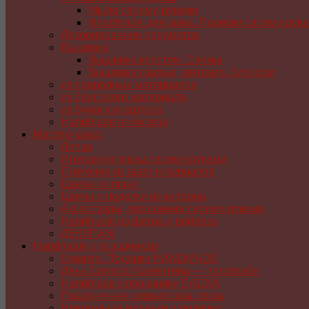
Мыло своими руками
Handmade для дома. Поделки своими рук
Декорирование предметов
Вышивка
Вышивка крестом. Схемы
Вышивка гладью, лентами, бисером
из природных материалов
из бросового материала
из бумаги и картона
Handmade из бисера
Мастер-класс
Лепка
Игрушки и куклы своими руками
Плетение из газет и журналов
Цветы из ткани
Цветы и поделки из капрона
Аксессуары, украшения своими руками
Handmade из фетра и войлока
ДЕКУПАЖ
Handmade к праздникам
8 марта. Подарки HANDMADE
День Святого Валентина — handmade
Handmade к празднику ПАСХA
Праздничная сервировка стола
Новогодние игрушки и поделки