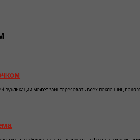
м
ючком
ей публикации может заинтересовать всех поклонниц handm
ема
дельницы, любящие вязать крючком салфетки, подушки, пок