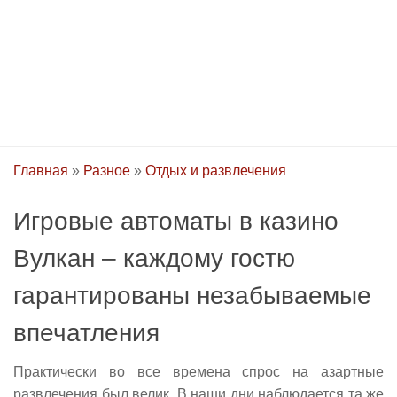
Главная
»
Разное
»
Отдых и развлечения
Игровые автоматы в казино
Вулкан – каждому гостю
гарантированы незабываемые
впечатления
Практически во все времена спрос на азартные
развлечения был велик. В наши дни наблюдается та же