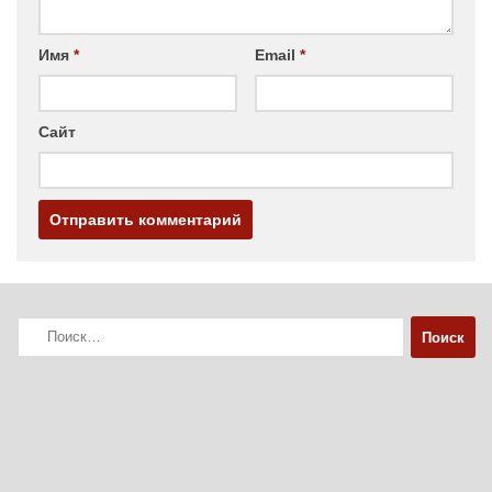
Имя
*
Email
*
Сайт
Найти: