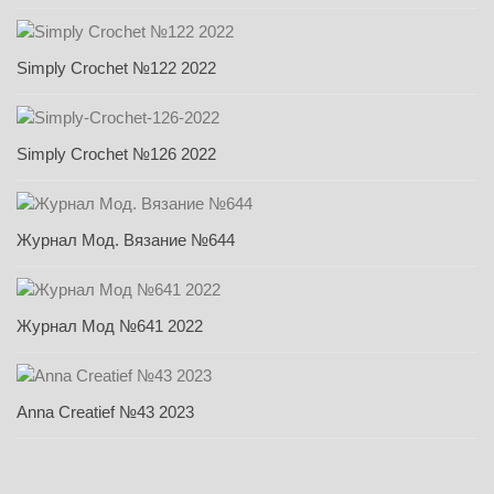
Simply Crochet №122 2022
Simply Crochet №126 2022
Журнал Мод. Вязание №644
Журнал Мод №641 2022
Anna Creatief №43 2023