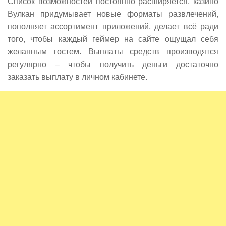
Список возможностей постоянно расширяется, казино
Вулкан придумывает новые форматы развлечений,
пополняет ассортимент приложений, делает всё ради
того, чтобы каждый геймер на сайте ощущал себя
желанным гостем. Выплаты средств производятся
регулярно – чтобы получить деньги достаточно
заказать выплату в личном кабинете.