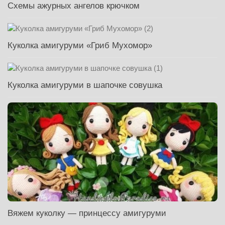
Схемы ажурных ангелов крючком
Куколка амигуруми «Гриб Мухомор»
Куколка амигуруми в шапочке совушка
Вяжем куколку — принцессу амигуруми