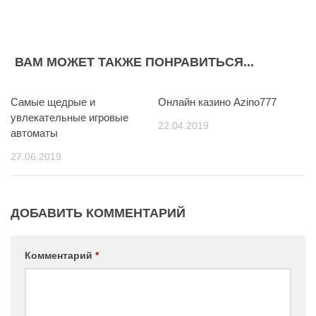
ВАМ МОЖЕТ ТАКЖЕ ПОНРАВИТЬСЯ...
Самые щедрые и
Онлайн казино Azino777
увлекательные игровые
22.04.2019
автоматы
27.06.2019
ДОБАВИТЬ КОММЕНТАРИЙ
Комментарий
*