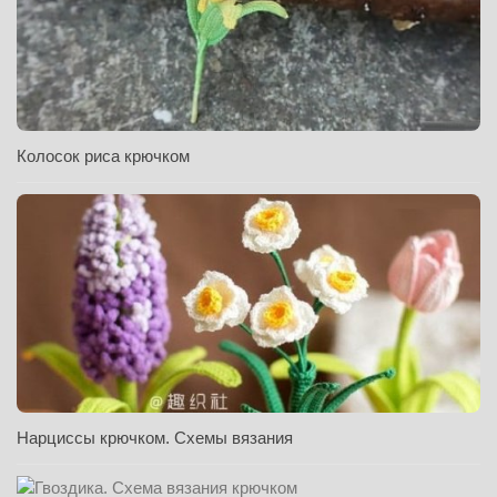
Колосок риса крючком
Нарциссы крючком. Схемы вязания