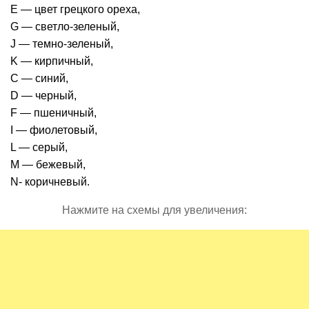
E — цвет грецкого ореха,
G — светло-зеленый,
J — темно-зеленый,
K — кирпичный,
C — синий,
D — черный,
F — пшеничный,
I — фиолетовый,
L — серый,
M — бежевый,
N- коричневый.
Нажмите на схемы для увеличения: