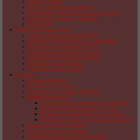
Цветы из ткани
Цветы и поделки из капрона
Аксессуары, украшения своими руками
Handmade из фетра и войлока
ДЕКУПАЖ
Handmade к праздникам
8 марта. Подарки HANDMADE
День Святого Валентина — handmade
Handmade к празднику ПАСХA
Праздничная сервировка стола
Новогодние игрушки и поделки
Открытки ручной работы
Подарки своими руками
Вязание
Вязание игрушек
Куколки Амигуруми
Журналы со схемами. Вязание
Вязание крючком
Вязание пледов, покрывал и подушек
Вязаная крючком одежда. Схемы
Вязание крючком. Мелочи и поделки
Салфетки, скатерти и коврики крючком
Вязание сумок и корзинок
Цветы крючком и спицами
Вязание. Шапки, шляпы и шарфы