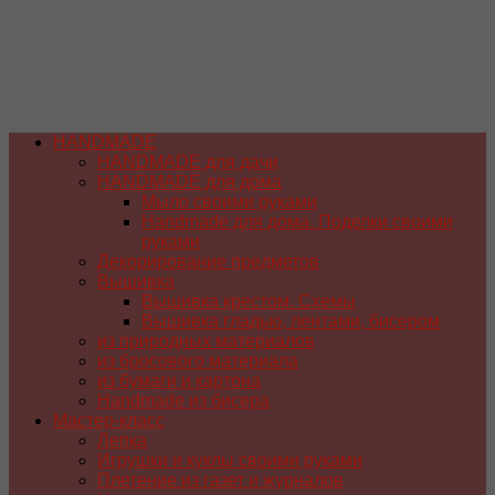
HANDMADE
HANDMADE для дачи
HANDMADE для дома
Мыло своими руками
Handmade для дома. Поделки своими
руками
Декорирование предметов
Вышивка
Вышивка крестом. Схемы
Вышивка гладью, лентами, бисером
из природных материалов
из бросового материала
из бумаги и картона
Handmade из бисера
Мастер-класс
Лепка
Игрушки и куклы своими руками
Плетение из газет и журналов