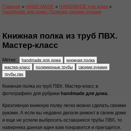
Главная
»
HAND MADE
»
HANDMADE для дома
»
Handmade для дома. Поделки своими руками
Книжная полка из труб ПВХ.
Мастер-класс
Метки:
handmade для дома
книжная полка
мастер-класс
полимерные трубы
своими руками
трубы пвх
Книжная полка из труб ПВХ. Мастер-класс в
фотографиях для рубрики
handmade для дома
.
Креативную книжную полку легко можно сделать своими
руками. А если вы недавно делали ремонт в своем доме
и еще не успели выбросить оставшиеся трубы ПВХ, то
наверняка данная идея вам понравится и пригодится.