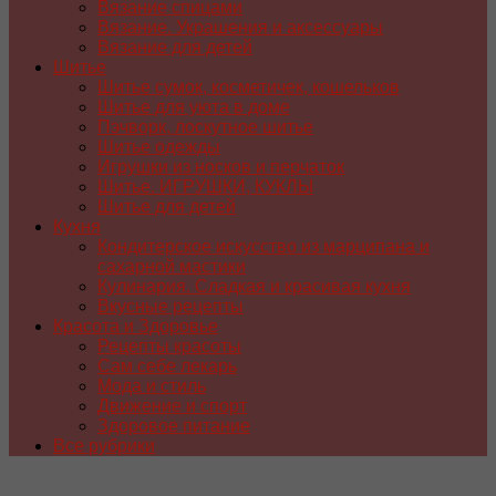
Вязание спицами
Вязание. Украшения и аксессуары
Вязание для детей
Шитье
Шитье сумок, косметичек, кошельков
Шитье для уюта в доме
Пэчворк, лоскутное шитье
Шитье одежды
Игрушки из носков и перчаток
Шитье. ИГРУШКИ, КУКЛЫ
Шитье для детей
Кухня
Кондитерское искусство из марципана и
сахарной мастики
Кулинария. Сладкая и красивая кухня
Вкусные рецепты
Красота и Здоровье
Рецепты красоты
Сам себе лекарь
Мода и стиль
Движение и спорт
Здоровое питание
Все рубрики