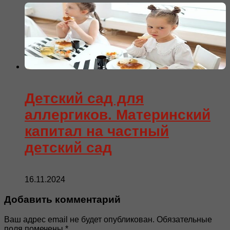
Детский сад для
аллергиков. Материнский
капитал на частный
детский сад
16.11.2024
Добавить комментарий
Ваш адрес email не будет опубликован.
Обязательные
поля помечены
*