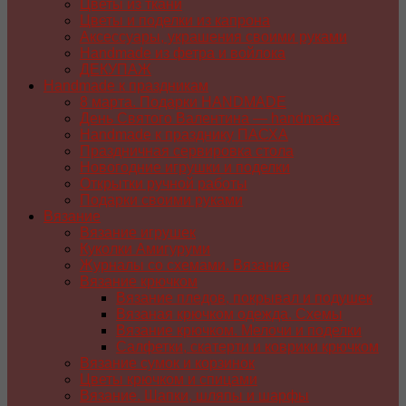
Цветы из ткани
Цветы и поделки из капрона
Аксессуары, украшения своими руками
Handmade из фетра и войлока
ДЕКУПАЖ
Handmade к праздникам
8 марта. Подарки HANDMADE
День Святого Валентина — handmade
Handmade к празднику ПАСХA
Праздничная сервировка стола
Новогодние игрушки и поделки
Открытки ручной работы
Подарки своими руками
Вязание
Вязание игрушек
Куколки Амигуруми
Журналы со схемами. Вязание
Вязание крючком
Вязание пледов, покрывал и подушек
Вязаная крючком одежда. Схемы
Вязание крючком. Мелочи и поделки
Салфетки, скатерти и коврики крючком
Вязание сумок и корзинок
Цветы крючком и спицами
Вязание. Шапки, шляпы и шарфы