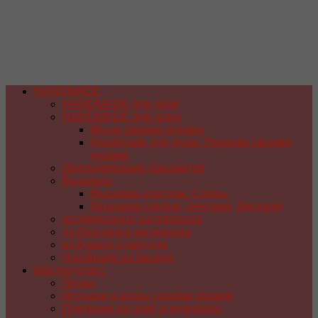
HANDMADE
HANDMADE для дачи
HANDMADE для дома
Мыло своими руками
Handmade для дома. Поделки своими
руками
Декорирование предметов
Вышивка
Вышивка крестом. Схемы
Вышивка гладью, лентами, бисером
из природных материалов
из бросового материала
из бумаги и картона
Handmade из бисера
Мастер-класс
Лепка
Игрушки и куклы своими руками
Плетение из газет и журналов