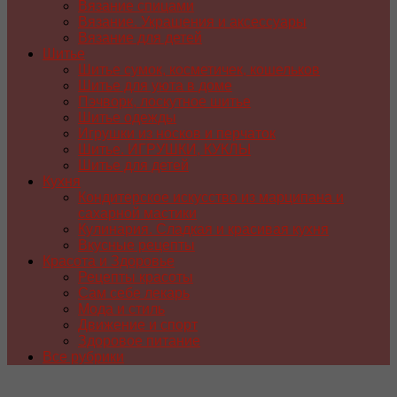
Вязание спицами
Вязание. Украшения и аксессуары
Вязание для детей
Шитье
Шитье сумок, косметичек, кошельков
Шитье для уюта в доме
Пэчворк, лоскутное шитье
Шитье одежды
Игрушки из носков и перчаток
Шитье. ИГРУШКИ, КУКЛЫ
Шитье для детей
Кухня
Кондитерское искусство из марципана и
сахарной мастики
Кулинария. Сладкая и красивая кухня
Вкусные рецепты
Красота и Здоровье
Рецепты красоты
Сам себе лекарь
Мода и стиль
Движение и спорт
Здоровое питание
Все рубрики